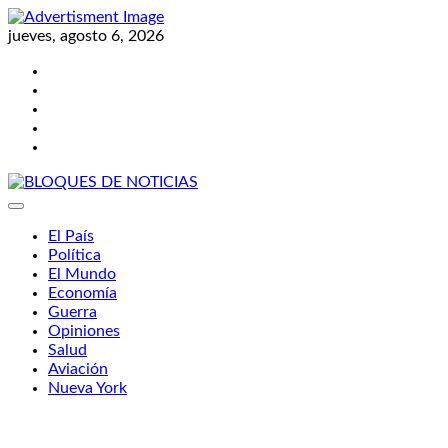
Skip
to
jueves, agosto 6, 2026
content
Twitter
Facebook
LinkedIn
Instagram
YouTube
BLOQUES DE NOTICIAS
El País
Política
El Mundo
Economía
Guerra
Opiniones
Salud
Aviación
Nueva York