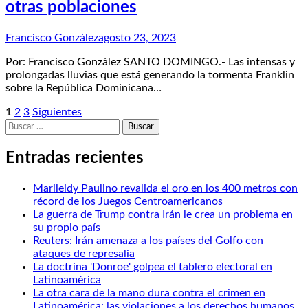
otras poblaciones
Francisco González
agosto 23, 2023
Por: Francisco González SANTO DOMINGO.- Las intensas y
prolongadas lluvias que está generando la tormenta Franklin
sobre la República Dominicana…
Posts
1
2
3
Siguientes
Buscar:
pagination
Entradas recientes
Marileidy Paulino revalida el oro en los 400 metros con
récord de los Juegos Centroamericanos
La guerra de Trump contra Irán le crea un problema en
su propio país
Reuters: Irán amenaza a los países del Golfo con
ataques de represalia
La doctrina 'Donroe' golpea el tablero electoral en
Latinoamérica
La otra cara de la mano dura contra el crimen en
Latinoamérica: las violaciones a los derechos humanos