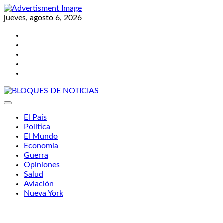
Skip
to
jueves, agosto 6, 2026
content
Twitter
Facebook
LinkedIn
Instagram
YouTube
BLOQUES DE NOTICIAS
El País
Política
El Mundo
Economía
Guerra
Opiniones
Salud
Aviación
Nueva York