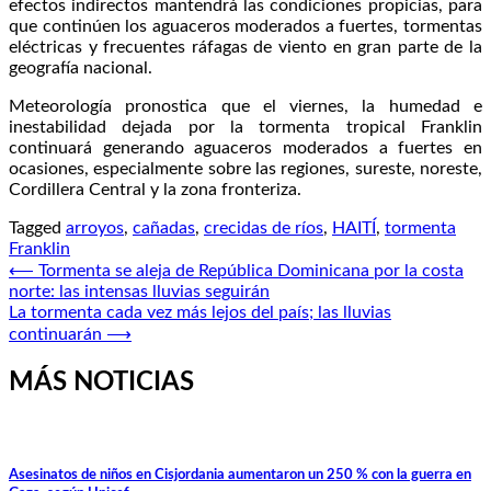
efectos indirectos mantendrá las condiciones propicias, para
que continúen los aguaceros moderados a fuertes, tormentas
eléctricas y frecuentes ráfagas de viento en gran parte de la
geografía nacional.
Meteorología pronostica que el viernes, la humedad e
inestabilidad dejada por la tormenta tropical Franklin
continuará generando aguaceros moderados a fuertes en
ocasiones, especialmente sobre las regiones, sureste, noreste,
Cordillera Central y la zona fronteriza.
Tagged
arroyos
,
cañadas
,
crecidas de ríos
,
HAITÍ
,
tormenta
Franklin
Navegación
⟵
Tormenta se aleja de República Dominicana por la costa
norte: las intensas lluvias seguirán
de
La tormenta cada vez más lejos del país; las lluvias
entradas
continuarán
⟶
MÁS NOTICIAS
Asesinatos de niños en Cisjordania aumentaron un 250 % con la guerra en