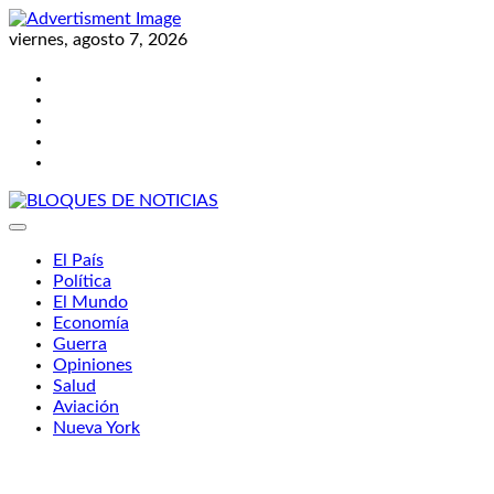
Skip
to
viernes, agosto 7, 2026
content
Twitter
Facebook
LinkedIn
Instagram
YouTube
BLOQUES DE NOTICIAS
El País
Política
El Mundo
Economía
Guerra
Opiniones
Salud
Aviación
Nueva York