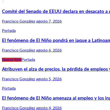
Comité del Senado de EEUU declara en desacato a 
Francisco González
agosto 7, 2026
Portada
El fenómeno de El Niño pondrá en jaque a Latinoa
Francisco González
agosto 6, 2026
Nueva York
Portada
Atribuyen el alza de precios, la pérdida de empleo
Francisco González
agosto 5, 2026
Portada
El fenómeno de El Niño amenaza al empleo y los ing
Francisco González
agosto 4, 2026