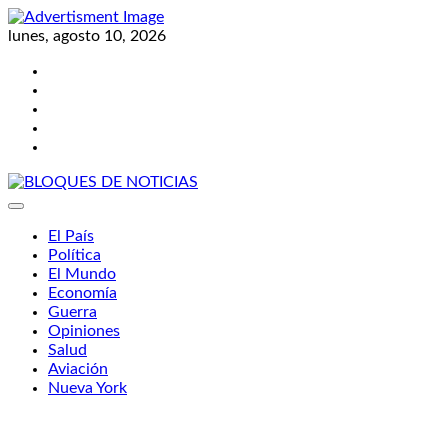
Skip
to
lunes, agosto 10, 2026
content
Twitter
Facebook
LinkedIn
Instagram
YouTube
BLOQUES DE NOTICIAS
El País
Política
El Mundo
Economía
Guerra
Opiniones
Salud
Aviación
Nueva York