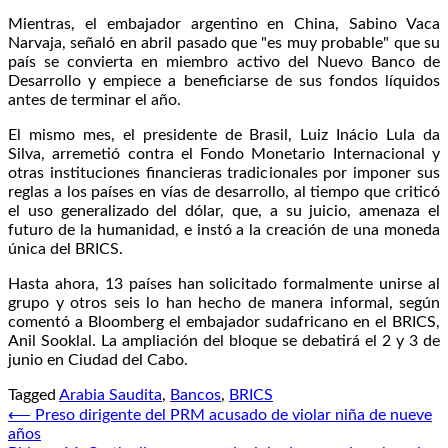
Mientras, el embajador argentino en China, Sabino Vaca
Narvaja, señaló en abril pasado que "es muy probable" que su
país se convierta en miembro activo del Nuevo Banco de
Desarrollo y empiece a beneficiarse de sus fondos líquidos
antes de terminar el año.
El mismo mes, el presidente de Brasil, Luiz Inácio Lula da
Silva, arremetió contra el Fondo Monetario Internacional y
otras instituciones financieras tradicionales por imponer sus
reglas a los países en vías de desarrollo, al tiempo que criticó
el uso generalizado del dólar, que, a su juicio, amenaza el
futuro de la humanidad, e instó a la creación de una moneda
única del BRICS.
Hasta ahora, 13 países han solicitado formalmente unirse al
grupo y otros seis lo han hecho de manera informal, según
comentó a Bloomberg el embajador sudafricano en el BRICS,
Anil Sooklal. La ampliación del bloque se debatirá el 2 y 3 de
junio en Ciudad del Cabo.
Tagged
Arabia Saudita
,
Bancos
,
BRICS
Navegación
⟵
Preso dirigente del PRM acusado de violar niña de nueve
años
de