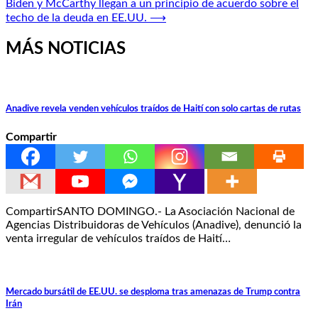
Biden y McCarthy llegan a un principio de acuerdo sobre el
entradas
techo de la deuda en EE.UU.
⟶
MÁS NOTICIAS
Anadive revela venden vehículos traídos de Haití con solo cartas de rutas
Compartir
CompartirSANTO DOMINGO.- La Asociación Nacional de
Agencias Distribuidoras de Vehículos (Anadive), denunció la
venta irregular de vehículos traídos de Haití…
Mercado bursátil de EE.UU. se desploma tras amenazas de Trump contra
Irán