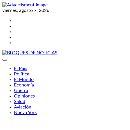
Skip
to
viernes, agosto 7, 2026
content
Twitter
Facebook
LinkedIn
Instagram
YouTube
BLOQUES DE NOTICIAS
El País
Política
El Mundo
Economía
Guerra
Opiniones
Salud
Aviación
Nueva York