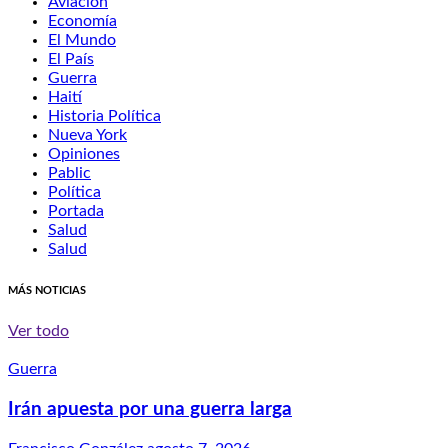
Aviación
Economía
El Mundo
El País
Guerra
Haití
Historia Política
Nueva York
Opiniones
Pablic
Política
Portada
Salud
Salud
MÁS NOTICIAS
Ver todo
Guerra
Irán apuesta por una guerra larga