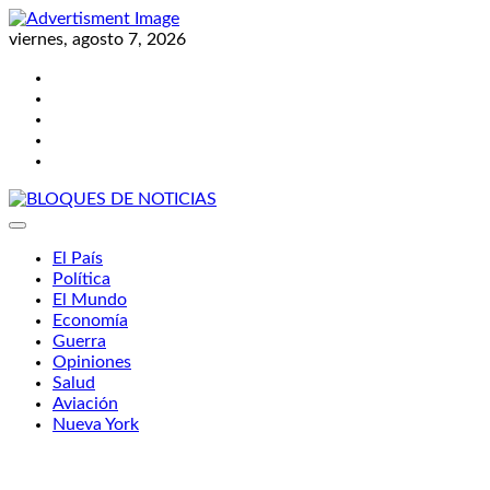
Skip
to
viernes, agosto 7, 2026
content
Twitter
Facebook
LinkedIn
Instagram
YouTube
BLOQUES DE NOTICIAS
El País
Política
El Mundo
Economía
Guerra
Opiniones
Salud
Aviación
Nueva York