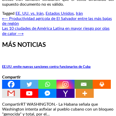
supuesto documento no es válido.
Tagged
EE. UU. vs. Irán
,
Estados Unidos
,
Irán
Navegación
⟵
Productividad agrícola de El Salvador entre las más bajas
de región
de
Las 10 ciudades de América Latina en mayor riesgo por olas
entradas
de calor
⟶
MÁS NOTICIAS
EE.UU. emite nuevas sanciones contra funcionarios de Cuba
Compartir
CompartirRT WASHINGTON.- La Habana señala que
Washington intenta asfixiar al pueblo cubano con un bloqueo
"genocida" y total, por el…