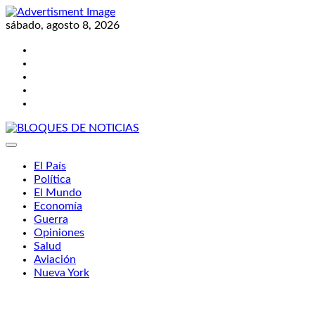
Skip
to
sábado, agosto 8, 2026
content
Twitter
Facebook
LinkedIn
Instagram
YouTube
BLOQUES DE NOTICIAS
El País
Política
El Mundo
Economía
Guerra
Opiniones
Salud
Aviación
Nueva York