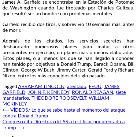
James A. Garfield se encontraba en la Estación de Potomac
de Washington cuando fue tiroteado por Charles Guiteau,
que resultó ser un hombre con problemas mentales.
Garfield recibió dos tiros, y sobrevivió 10 semanas más, antes
de morir.
Además de los citados, los servicios secretos han
desbaratado numerosos planes para matar a otros
presidentes en ejercicio, en planes más o menos elaborados.
Estos planes, o al menos los que se han llegado a conocer,
han tenido por objetivos a Donald Trump, Barack Obama, Bill
Clinton, George W.Bush, Jimmy Carter, Gerald Ford y Richard
Nixon, entre los más conocidos del siglo pasado.
Tagged
ABRAHAM LINCOLN
,
atentado
,
EEUU
,
JAMES
GARFIELD
,
JOHN F. KENNEDY
,
RONALD REAGAN
,
siete
mandatarios
,
THEODORE ROOSEVELT
,
WILLIAM
MCKINLEY
Navegación
⟵
VÍDEOS/ Lo que se sabe hasta el momento del ataque
contra Donald Trump
de
Congreso cita Directora del SS a testificar por atentado a
entradas
Trump
⟶