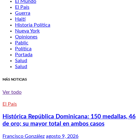
El Mundo
El País
Guerra
Haití
Historia Política
Nueva York
Opiniones
Pablic
Política
Portada
Salud
Salud
MÁS NOTICIAS
Ver todo
El País
Histórica República Dominicana: 150 medallas, 46
de oro; su mayor total en ambos casos
Francisco González
agosto 9, 2026