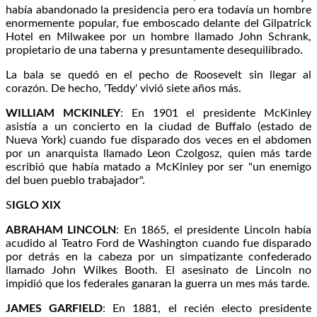
había abandonado la presidencia pero era todavía un hombre
enormemente popular, fue emboscado delante del Gilpatrick
Hotel en Milwakee por un hombre llamado John Schrank,
propietario de una taberna y presuntamente desequilibrado.
La bala se quedó en el pecho de Roosevelt sin llegar al
corazón. De hecho, 'Teddy' vivió siete años más.
WILLIAM MCKINLEY
: En 1901 el presidente McKinley
asistía a un concierto en la ciudad de Buffalo (estado de
Nueva York) cuando fue disparado dos veces en el abdomen
por un anarquista llamado Leon Czolgosz, quien más tarde
escribió que había matado a McKinley por ser "un enemigo
del buen pueblo trabajador".
S
IGLO XIX
ABRAHAM LINCOLN
: En 1865, el presidente Lincoln había
acudido al Teatro Ford de Washington cuando fue disparado
por detrás en la cabeza por un simpatizante confederado
llamado John Wilkes Booth. El asesinato de Lincoln no
impidió que los federales ganaran la guerra un mes más tarde.
JAMES GARFIELD
: En 1881, el recién electo presidente