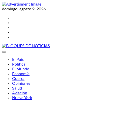
Skip
to
domingo, agosto 9, 2026
content
Twitter
Facebook
LinkedIn
Instagram
YouTube
BLOQUES DE NOTICIAS
El País
Política
El Mundo
Economía
Guerra
Opiniones
Salud
Aviación
Nueva York