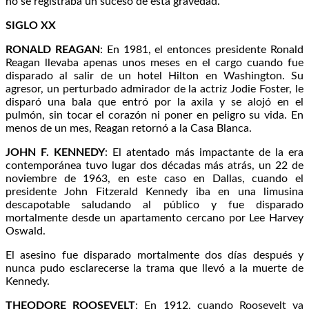
no se registraba un suceso de esta gravedad.
SIGLO XX
RONALD REAGAN
: En 1981, el entonces presidente Ronald
Reagan llevaba apenas unos meses en el cargo cuando fue
disparado al salir de un hotel Hilton en Washington. Su
agresor, un perturbado admirador de la actriz Jodie Foster, le
disparó una bala que entró por la axila y se alojó en el
pulmón, sin tocar el corazón ni poner en peligro su vida. En
menos de un mes, Reagan retornó a la Casa Blanca.
JOHN F. KENNEDY
: El atentado más impactante de la era
contemporánea tuvo lugar dos décadas más atrás, un 22 de
noviembre de 1963, en este caso en Dallas, cuando el
presidente John Fitzerald Kennedy iba en una limusina
descapotable saludando al público y fue disparado
mortalmente desde un apartamento cercano por Lee Harvey
Oswald.
El asesino fue disparado mortalmente dos días después y
nunca pudo esclarecerse la trama que llevó a la muerte de
Kennedy.
THEODORE ROOSEVELT
: En 1912, cuando Roosevelt ya