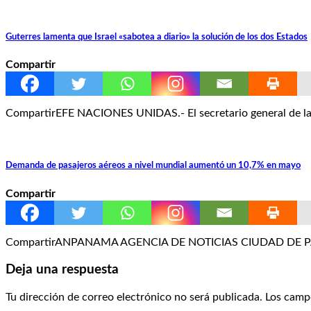
Guterres lamenta que Israel «sabotea a diario» la solución de los dos Estados
Compartir
CompartirEFE NACIONES UNIDAS.- El secretario general de la O
Demanda de pasajeros aéreos a nivel mundial aumentó un 10,7% en mayo
Compartir
CompartirANPANAMA AGENCIA DE NOTICIAS CIUDAD DE PANAMÁ.
Deja una respuesta
Tu dirección de correo electrónico no será publicada.
Los camp