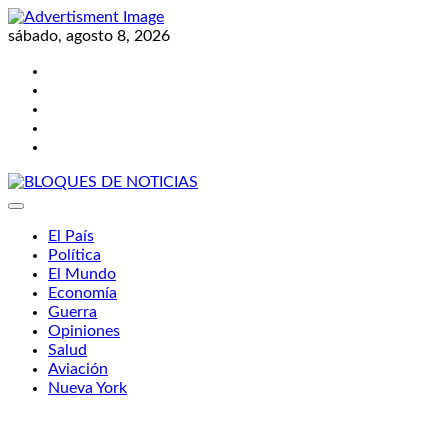
Skip
to
sábado, agosto 8, 2026
content
Twitter
Facebook
LinkedIn
Instagram
YouTube
BLOQUES DE NOTICIAS
El País
Política
El Mundo
Economía
Guerra
Opiniones
Salud
Aviación
Nueva York