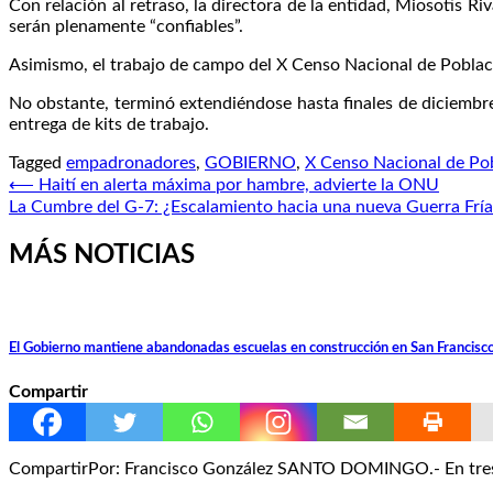
Con relación al retraso, la directora de la entidad, Miosotis
serán plenamente “confiables”.
Asimismo, el trabajo de campo del X Censo Nacional de Poblaci
No obstante, terminó extendiéndose hasta finales de diciembre
entrega de kits de trabajo.
Tagged
empadronadores
,
GOBIERNO
,
X Censo Nacional de Pob
Navegación
⟵
Haití en alerta máxima por hambre, advierte la ONU
La Cumbre del G-7: ¿Escalamiento hacia una nueva Guerra Fría
de
entradas
MÁS NOTICIAS
El Gobierno mantiene abandonadas escuelas en construcción en San Francisc
Compartir
CompartirPor: Francisco González SANTO DOMINGO.- En tres a