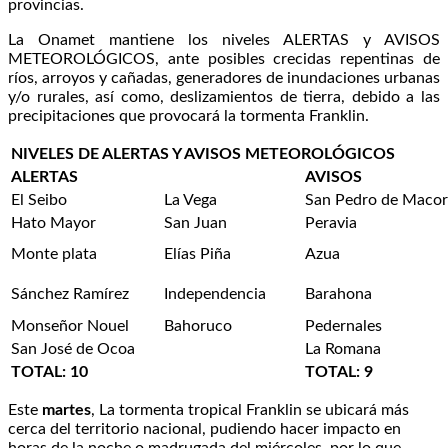
provincias.
La Onamet mantiene los niveles ALERTAS y AVISOS
METEOROLÓGICOS, ante posibles crecidas repentinas de
ríos, arroyos y cañadas, generadores de inundaciones urbanas
y/o rurales, así como, deslizamientos de tierra, debido a las
precipitaciones que provocará la tormenta Franklin.
NIVELES DE ALERTAS Y AVISOS METEOROLÓGICOS
ALERTAS
AVISOS
El Seibo
La Vega
San Pedro de Macor
Hato Mayor
San Juan
Peravia
Monte plata
Elías Piña
Azua
Sánchez Ramírez
Independencia
Barahona
Monseñor Nouel
Bahoruco
Pedernales
San José de Ocoa
La Romana
TOTAL: 10
TOTAL: 9
Este
martes
, La tormenta tropical Franklin se ubicará más
cerca del territorio nacional, pudiendo hacer impacto en
horas de la noche o madrugada del miércoles, por lo que