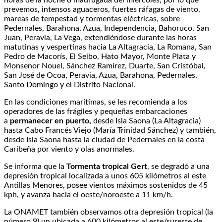
prevemos, intensos aguaceros, fuertes ráfagas de viento,
mareas de tempestad y tormentas eléctricas, sobre
Pedernales, Barahona, Azua, Independencia, Bahoruco, San
Juan, Peravia, La Vega, extendiéndose durante las horas
matutinas y vespertinas hacia La Altagracia, La Romana, San
Pedro de Macorís, El Seibo, Hato Mayor, Monte Plata y
Monsenor Nouel, Sánchez Ramírez, Duarte, San Cristóbal,
San José de Ocoa, Peravia, Azua, Barahona, Pedernales,
Santo Domingo y el Distrito Nacional.
En las condiciones marítimas, se les recomienda a los
operadores de las frágiles y pequeñas embarcaciones
a
permanecer en puerto,
desde Isla Saona (La Altagracia)
hasta Cabo Francés Viejo (María Trinidad Sánchez) y también,
desde Isla Saona hasta la ciudad de Pedernales en la costa
Caribeña por viento y olas anormales.
Se informa que la
Tormenta tropical Gert
, se degradó a una
depresión tropical localizada a unos 605 kilómetros al este
Antillas Menores, posee vientos máximos sostenidos de 45
kph, y avanza hacia el oeste/noroeste a 11 km/h.
La ONAMET también observamos otra depresión tropical (la
número 9) un ubicada a 600 kilómetros al este/sureste de