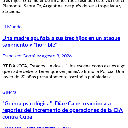
tres hijos. Una mujer de 56 años fue asesinada este viernes en
Piamonte, Santa Fe, Argentina, después de ser atropellada y
atacada…
El Mundo
Una madre apuñala a sus tres hijos en un ataque
sangriento y "horrible"
Francisco González
agosto 9, 2026
RT DAKOTA, Estados Unidos.- "Una escena como esa es algo
que nadie debería tener que ver jamás", afirmó la Policía. Una
joven de 22 años presuntamente asesinó a puñaladas a…
Guerra
"Guerra psicológica": Díaz-Canel reacciona a
reportes del incremento de operaciones de la CIA
contra Cuba