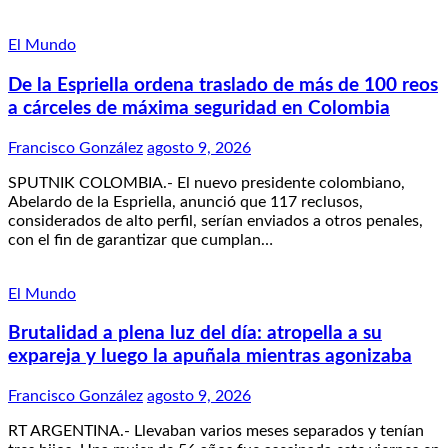
El Mundo
De la Espriella ordena traslado de más de 100 reos
a cárceles de máxima seguridad en Colombia
Francisco González
agosto 9, 2026
SPUTNIK COLOMBIA.- El nuevo presidente colombiano,
Abelardo de la Espriella, anunció que 117 reclusos,
considerados de alto perfil, serían enviados a otros penales,
con el fin de garantizar que cumplan…
El Mundo
Brutalidad a plena luz del día: atropella a su
expareja y luego la apuñala mientras agonizaba
Francisco González
agosto 9, 2026
RT ARGENTINA.- Llevaban varios meses separados y tenían