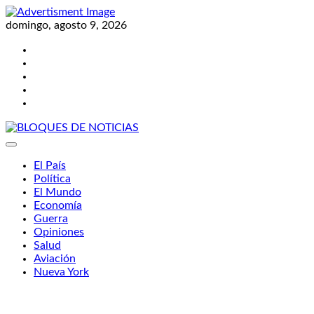
Skip
to
domingo, agosto 9, 2026
content
Twitter
Facebook
LinkedIn
Instagram
YouTube
BLOQUES DE NOTICIAS
El País
Política
El Mundo
Economía
Guerra
Opiniones
Salud
Aviación
Nueva York