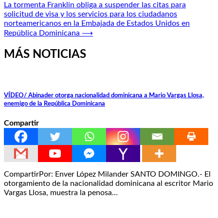
de
La tormenta Franklin obliga a suspender las citas para
entradas
solicitud de visa y los servicios para los ciudadanos
norteamericanos en la Embajada de Estados Unidos en
República Dominicana
⟶
MÁS NOTICIAS
VÍDEO/ Abinader otorga nacionalidad dominicana a Mario Vargas Llosa,
enemigo de la República Dominicana
Compartir
CompartirPor: Enver López Milander SANTO DOMINGO.- El
otorgamiento de la nacionalidad dominicana al escritor Mario
Vargas Llosa, muestra la penosa…