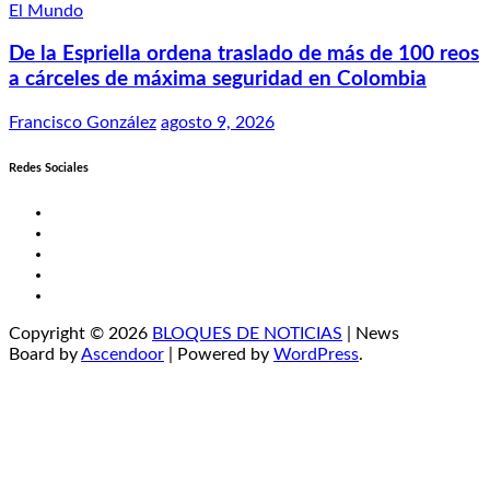
El Mundo
De la Espriella ordena traslado de más de 100 reos
a cárceles de máxima seguridad en Colombia
Francisco González
agosto 9, 2026
Redes Sociales
Twitter
Facebook
LinkedIn
Instagram
YouTube
Copyright © 2026
BLOQUES DE NOTICIAS
| News
Board by
Ascendoor
| Powered by
WordPress
.