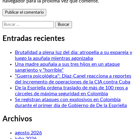
navegador para la próxima vez que comente.
Buscar:
Entradas recientes
Brutalidad a plena luz del día: atropella a su expareja y
luego la apuñala mientras agonizaba
Una madre apuñala a sus tres hijos en un ataque
sangriento y "horrible"
"Guerra psicológica": Díaz-Canel reacciona a reportes
del incremento de operaciones de la CIA contra Cuba
De la Espriella ordena traslado de más de 100 reos a
cárceles de máxima seguridad en Colombia
Se registran ataques con explosivos en Colombia
durante el primer día de Gobierno de De la Espriella
Archivos
agosto 2026
julio 2026