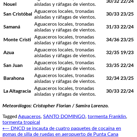
30/32
22/24
Nouel
aisladas y ráfagas de vientos.
Aguaceros locales, tronadas
San Cristóbal
30/33
23/25
aisladas y ráfagas de vientos.
Aguaceros locales, tronadas
Samaná
31/33
22/24
aisladas y ráfagas de vientos.
Aguaceros locales, tronadas
Monte Cristi
34/36
23/25
aisladas y ráfagas de vientos.
Aguaceros locales, tronadas
Azua
32/35
19/23
aisladas y ráfagas de vientos.
Aguaceros locales, tronadas
San Juan
33/35
22/24
aisladas y ráfagas de vientos.
Aguaceros locales, tronadas
Barahona
32/34
23/25
aisladas y ráfagas de vientos.
Aguaceros locales, tronadas
La Altagracia
30/33
22/24
aisladas y ráfagas de vientos.
Meteorólogos: Cristopher Florian / Samira Lorenzo.
Tagged
Aguaceros
,
SANTO DOMINGO
,
tormenta Franklin
,
tormenta tropical
Navegación
⟵
DNCD se incauta de cuatro paquetes de cocaína en
gomas de silla de ruedas en aeropuerto de Punta Cana