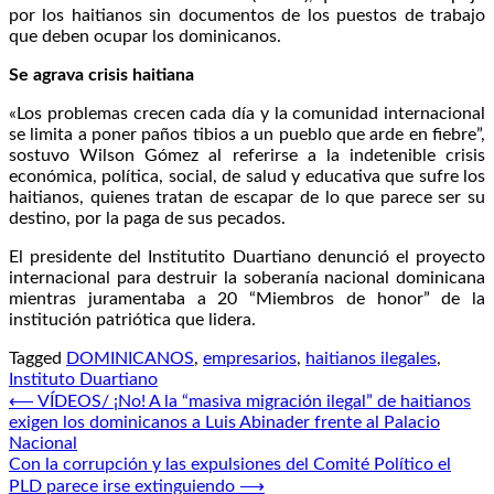
por los haitianos sin documentos de los puestos de trabajo
que deben ocupar los dominicanos.
Se agrava crisis haitiana
«Los problemas crecen cada día y la comunidad internacional
se limita a poner paños tibios a un pueblo que arde en fiebre”,
sostuvo Wilson Gómez al referirse a la indetenible crisis
económica, política, social, de salud y educativa que sufre los
haitianos, quienes tratan de escapar de lo que parece ser su
destino, por la paga de sus pecados.
El presidente del Institutito Duartiano denunció el proyecto
internacional para destruir la soberanía nacional dominicana
mientras juramentaba a 20 “Miembros de honor” de la
institución patriótica que lidera.
Tagged
DOMINICANOS
,
empresarios
,
haitianos ilegales
,
Instituto Duartiano
Navegación
⟵
VÍDEOS/ ¡No! A la “masiva migración ilegal” de haitianos
exigen los dominicanos a Luis Abinader frente al Palacio
de
Nacional
entradas
Con la corrupción y las expulsiones del Comité Político el
PLD parece irse extinguiendo
⟶