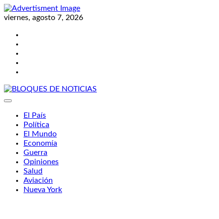
Skip
to
viernes, agosto 7, 2026
content
Twitter
Facebook
LinkedIn
Instagram
YouTube
BLOQUES DE NOTICIAS
El País
Política
El Mundo
Economía
Guerra
Opiniones
Salud
Aviación
Nueva York