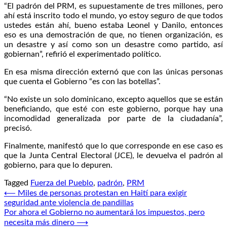
“El padrón del PRM, es supuestamente de tres millones, pero
ahí está inscrito todo el mundo, yo estoy seguro de que todos
ustedes están ahí, bueno estaba Leonel y Danilo, entonces
eso es una demostración de que, no tienen organización, es
un desastre y así como son un desastre como partido, así
gobiernan”, refirió el experimentado político.
En esa misma dirección externó que con las únicas personas
que cuenta el Gobierno “es con las botellas”.
“No existe un solo dominicano, excepto aquellos que se están
beneficiando, que esté con este gobierno, porque hay una
incomodidad generalizada por parte de la ciudadanía”,
precisó.
Finalmente, manifestó que lo que corresponde en ese caso es
que la Junta Central Electoral (JCE), le devuelva el padrón al
gobierno, para que lo depuren.
Tagged
Fuerza del Pueblo
,
padrón
,
PRM
Navegación
⟵
Miles de personas protestan en Haití para exigir
seguridad ante violencia de pandillas
de
Por ahora el Gobierno no aumentará los impuestos, pero
entradas
necesita más dinero
⟶