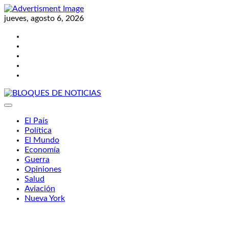
Skip
to
jueves, agosto 6, 2026
content
Twitter
Facebook
LinkedIn
Instagram
YouTube
BLOQUES DE NOTICIAS
El País
Política
El Mundo
Economía
Guerra
Opiniones
Salud
Aviación
Nueva York