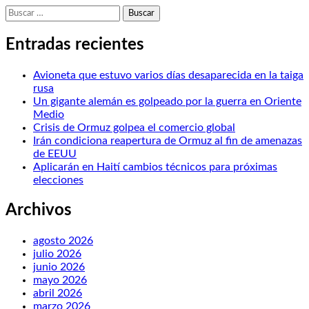
Buscar:
Entradas recientes
Avioneta que estuvo varios días desaparecida en la taiga
rusa
Un gigante alemán es golpeado por la guerra en Oriente
Medio
Crisis de Ormuz golpea el comercio global
Irán condiciona reapertura de Ormuz al fin de amenazas
de EEUU
Aplicarán en Haití cambios técnicos para próximas
elecciones
Archivos
agosto 2026
julio 2026
junio 2026
mayo 2026
abril 2026
marzo 2026