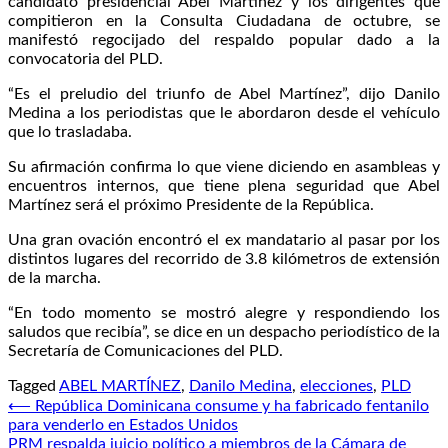
candidato presidencial Abel Martínez y los dirigentes que
compitieron en la Consulta Ciudadana de octubre, se
manifestó regocijado del respaldo popular dado a la
convocatoria del PLD.
“Es el preludio del triunfo de Abel Martínez”, dijo Danilo
Medina a los periodistas que le abordaron desde el vehículo
que lo trasladaba.
Su afirmación confirma lo que viene diciendo en asambleas y
encuentros internos, que tiene plena seguridad que Abel
Martínez será el próximo Presidente de la República.
Una gran ovación encontró el ex mandatario al pasar por los
distintos lugares del recorrido de 3.8 kilómetros de extensión
de la marcha.
“En todo momento se mostró alegre y respondiendo los
saludos que recibía”, se dice en un despacho periodístico de la
Secretaría de Comunicaciones del PLD.
Tagged
ABEL MARTÍNEZ
,
Danilo Medina
,
elecciones
,
PLD
Navegación
⟵
República Dominicana consume y ha fabricado fentanilo
para venderlo en Estados Unidos
de
PRM respalda juicio político a miembros de la Cámara de