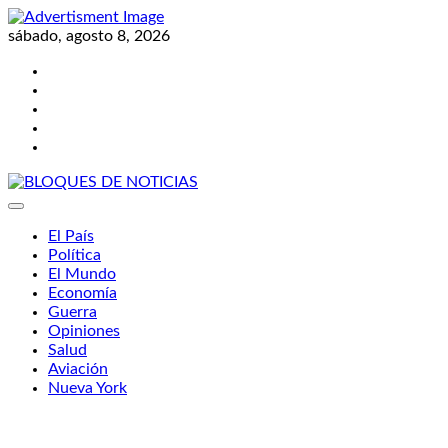
Skip
to
sábado, agosto 8, 2026
content
Twitter
Facebook
LinkedIn
Instagram
YouTube
BLOQUES DE NOTICIAS
El País
Política
El Mundo
Economía
Guerra
Opiniones
Salud
Aviación
Nueva York