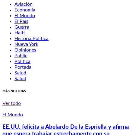
Aviación
Economía
El Mundo
El País
Guerra
Haití
Historia Política
Nueva York
Opiniones
Pablic
Política
Portada
Salud
Salud
MÁS NOTICIAS
Ver todo
El Mundo
EE.UU. felicita a Abelardo De la Espriella y afirma
que espera trabajar estrechamente con su