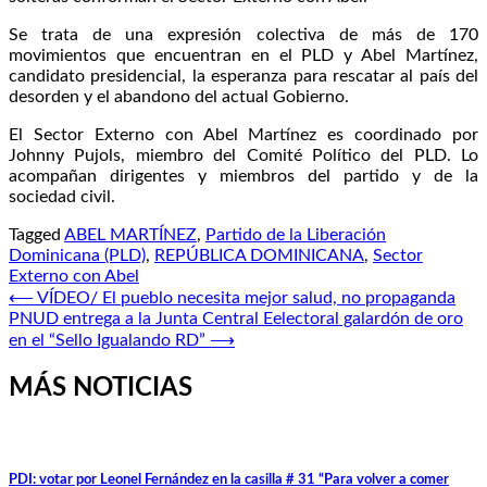
Se trata de una expresión colectiva de más de 170
movimientos que encuentran en el PLD y Abel Martínez,
candidato presidencial, la esperanza para rescatar al país del
desorden y el abandono del actual Gobierno.
El Sector Externo con Abel Martínez es coordinado por
Johnny Pujols, miembro del Comité Político del PLD. Lo
acompañan dirigentes y miembros del partido y de la
sociedad civil.
Tagged
ABEL MARTÍNEZ
,
Partido de la Liberación
Dominicana (PLD)
,
REPÚBLICA DOMINICANA
,
Sector
Externo con Abel
Navegación
⟵
VÍDEO/ El pueblo necesita mejor salud, no propaganda
PNUD entrega a la Junta Central Eelectoral galardón de oro
de
en el “Sello Igualando RD”
⟶
entradas
MÁS NOTICIAS
PDI: votar por Leonel Fernández en la casilla # 31 “Para volver a comer