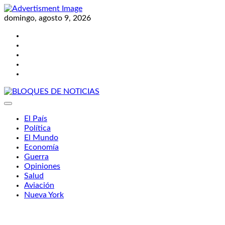
Skip
to
domingo, agosto 9, 2026
content
Twitter
Facebook
LinkedIn
Instagram
YouTube
BLOQUES DE NOTICIAS
El País
Política
El Mundo
Economía
Guerra
Opiniones
Salud
Aviación
Nueva York