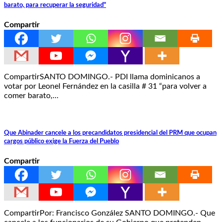
barato, para recuperar la seguridad"
Compartir
CompartirSANTO DOMINGO.- PDI llama dominicanos a
votar por Leonel Fernández en la casilla # 31 “para volver a
comer barato,…
Que Abinader cancele a los precandidatos presidencial del PRM que ocupan
cargos público exige la Fuerza del Pueblo
Compartir
CompartirPor: Francisco González SANTO DOMINGO.- Que