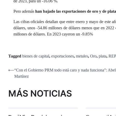
de 2023, para un -16.06 %.
Pero además
han bajado las exportaciones de oro y de plat
Las cifras oficiales detallan que entre enero y mayo de este
dólares, unos -54.86 millones de dólares menos que en 2022 
millones de dólares. En 2023 cayeron un -9.85%
Tagged
bienes de capital
,
exportaciones
,
metales
,
Oro
,
plata
,
RE
Navegación
⟵
“Con el Gobierno PRM todo está caro y nada funciona”: Abel
Martínez
de
entradas
MÁS NOTICIAS