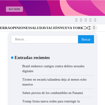
Twitter
Facebook
LinkedIn
Instagram
YouTu
ERRA
OPINIONES
SALUD
AVIACIÓN
NUEVA YORK
Buscar:
Entradas recientes
Brasil endurece castigos contra delitos sexuales
digitales
Tiroteo en escuela tailandesa deja al menos ocho
muertos
Suben precios de los combustibles en Panamá
Trump firma nueva orden para restringir la