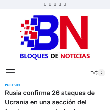
Skip
Twitter
Facebook
LinkedIn
Instagram
YouTube
to
content
BLOQ
DE
NOTIC
PORTADA
Rusia confirma 26 ataques de
Ucrania en una sección del