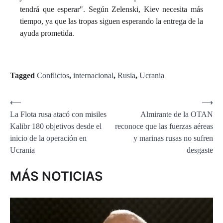
tendrá que esperar". Según Zelenski, Kiev necesita más
tiempo, ya que las tropas siguen esperando la entrega de la
ayuda prometida.
Tagged
Conflictos
,
internacional
,
Rusia
,
Ucrania
Navegación
⟵
⟶
La Flota rusa atacó con misiles
Almirante de la OTAN
de
Kalibr 180 objetivos desde el
reconoce que las fuerzas aéreas
entradas
inicio de la operación en
y marinas rusas no sufren
Ucrania
desgaste
MÁS NOTICIAS