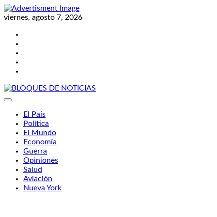
Skip
to
viernes, agosto 7, 2026
content
Twitter
Facebook
LinkedIn
Instagram
YouTube
BLOQUES DE NOTICIAS
El País
Política
El Mundo
Economía
Guerra
Opiniones
Salud
Aviación
Nueva York