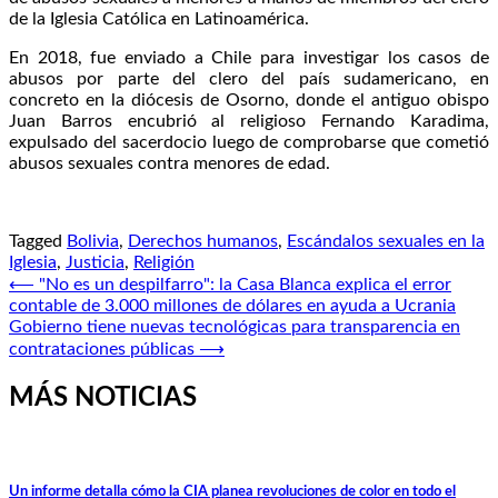
de la Iglesia Católica en Latinoamérica.
En 2018, fue enviado a Chile para investigar los casos de
abusos por parte del clero del país sudamericano, en
concreto en la diócesis de Osorno, donde el antiguo obispo
Juan Barros encubrió al religioso Fernando Karadima,
expulsado del sacerdocio luego de comprobarse que cometió
abusos sexuales contra menores de edad.
Tagged
Bolivia
,
Derechos humanos
,
Escándalos sexuales en la
Iglesia
,
Justicia
,
Religión
Navegación
⟵
"No es un despilfarro": la Casa Blanca explica el error
contable de 3.000 millones de dólares en ayuda a Ucrania
de
Gobierno tiene nuevas tecnológicas para transparencia en
entradas
contrataciones públicas
⟶
MÁS NOTICIAS
Un informe detalla cómo la CIA planea revoluciones de color en todo el