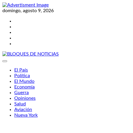
Skip
to
domingo, agosto 9, 2026
content
Twitter
Facebook
LinkedIn
Instagram
YouTube
BLOQUES DE NOTICIAS
El País
Política
El Mundo
Economía
Guerra
Opiniones
Salud
Aviación
Nueva York