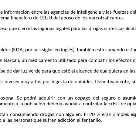
e información entre las agencias de inteligencia y las fuerzas de
stema financiero de EEUU del abuso de los narcotraficantes.
o que cierre las lagunas legales para las drogas sintéticas ilícit
os (FDA, por sus siglas en inglés), también está sumando esfuerz
del Narcan, un medicamento utilizado para combatir los efectos d
a de dar luz verde para que esté al alcance de cualquiera en las
 niveles muy altos por ingesta de opioides. Definitivamente, sí 
loxona. Se podrá adquirir con un copago del seguro o asumie
mento a la población debería ayudar a controlar la crisis de opi
están consumiendo drogas con alguien. El 20 % eran simples esp
a las personas que sufren adicción al fentanilo.