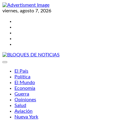
Skip
to
viernes, agosto 7, 2026
content
Twitter
Facebook
LinkedIn
Instagram
YouTube
BLOQUES DE NOTICIAS
El País
Política
El Mundo
Economía
Guerra
Opiniones
Salud
Aviación
Nueva York