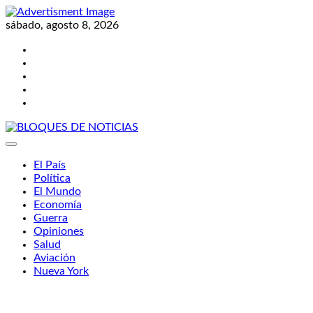
Skip
to
sábado, agosto 8, 2026
content
Twitter
Facebook
LinkedIn
Instagram
YouTube
BLOQUES DE NOTICIAS
El País
Política
El Mundo
Economía
Guerra
Opiniones
Salud
Aviación
Nueva York