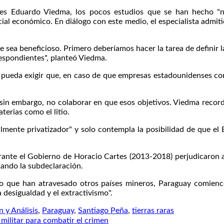
bles Eduardo Viedma, los pocos estudios que se han hecho "n
ial económico. En diálogo con este medio, el especialista admit
ue sea beneficioso. Primero deberíamos hacer la tarea de definir 
espondientes", planteó Viedma.
 pueda exigir que, en caso de que empresas estadounidenses con
 sin embargo, no colaborar en que esos objetivos. Viedma record
terias como el litio.
almente privatizador" y solo contempla la posibilidad de que el
rante el Gobierno de Horacio Cartes (2013-2018) perjudicaron al
itando la subdeclaración.
so que han atravesado otros países mineros, Paraguay comienc
a desigualdad y el extractivismo".
 y Análisis
,
Paraguay
,
Santiago Peña
,
tierras raras
militar para combatir el crimen