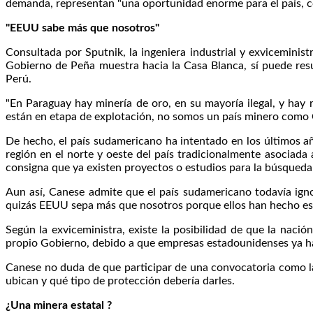
demanda, representan "una oportunidad enorme para el país, con
"EEUU sabe más que nosotros"
Consultada por Sputnik, la ingeniera industrial y exviceminis
Gobierno de Peña muestra hacia la Casa Blanca, sí puede resu
Perú.
"En Paraguay hay minería de oro, en su mayoría ilegal, y hay 
están en etapa de explotación, no somos un país minero como C
De hecho, el país sudamericano ha intentado en los últimos añ
región en el norte y oeste del país tradicionalmente asociada 
consigna que ya existen proyectos o estudios para la búsqueda de
Aun así, Canese admite que el país sudamericano todavía ign
quizás EEUU sepa más que nosotros porque ellos han hecho est
Según la exviceministra, existe la posibilidad de que la nac
propio Gobierno, debido a que empresas estadounidenses ya ha
Canese no duda de que participar de una convocatoria como la
ubican y qué tipo de protección debería darles.
¿Una minera estatal ?