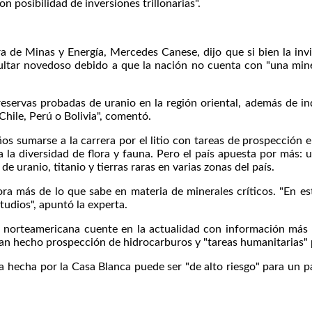
 posibilidad de inversiones trillonarias".
tra de Minas y Energía, Mercedes Canese, dijo que si bien la in
ltar novedoso debido a que la nación no cuenta con "una miner
reservas probadas de uranio en la región oriental, además de i
hile, Perú o Bolivia", comentó.
os sumarse a la carrera por el litio con tareas de prospección 
a la diversidad de flora y fauna. Pero el país apuesta por más: 
 uranio, titanio y tierras raras en varias zonas del país.
ora más de lo que sabe en materia de minerales críticos. "En 
udios", apuntó la experta.
ión norteamericana cuente en la actualidad con información más 
n hecho prospección de hidrocarburos y "tareas humanitarias" 
 hecha por la Casa Blanca puede ser "de alto riesgo" para un p