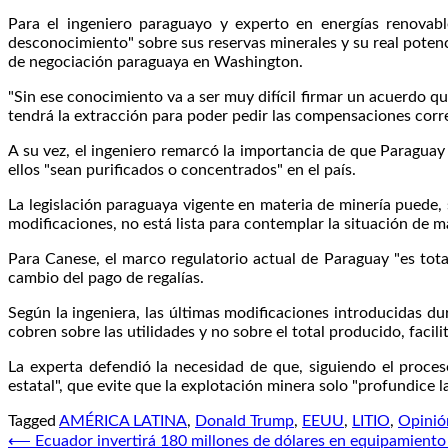
Para el ingeniero paraguayo y experto en energías renova
desconocimiento" sobre sus reservas minerales y su real potenc
de negociación paraguaya en Washington.
"Sin ese conocimiento va a ser muy difícil firmar un acuerdo q
tendrá la extracción para poder pedir las compensaciones corr
A su vez, el ingeniero remarcó la importancia de que Paraguay
ellos "sean purificados o concentrados" en el país.
La legislación paraguaya vigente en materia de minería puede,
modificaciones, no está lista para contemplar la situación de ma
Para Canese, el marco regulatorio actual de Paraguay "es tot
cambio del pago de regalías.
Según la ingeniera, las últimas modificaciones introducidas du
cobren sobre las utilidades y no sobre el total producido, facil
La experta defendió la necesidad de que, siguiendo el proce
estatal", que evite que la explotación minera solo "profundice l
Tagged
AMÉRICA LATINA
,
Donald Trump
,
EEUU
,
LITIO
,
Opinión
Navegación
⟵
Ecuador invertirá 180 millones de dólares en equipamiento 