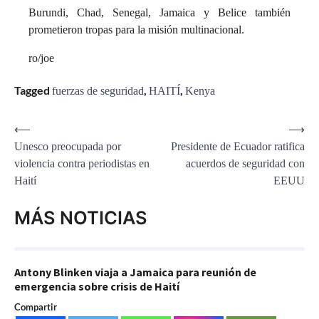
Burundi, Chad, Senegal, Jamaica y Belice también
prometieron tropas para la misión multinacional.
ro/joe
Tagged
,
,
fuerzas de seguridad
HAITÍ
Kenya
Navegación
⟵
⟶
Unesco preocupada por
Presidente de Ecuador ratifica
de
violencia contra periodistas en
acuerdos de seguridad con
entradas
Haití
EEUU
MÁS NOTICIAS
Antony Blinken viaja a Jamaica para reunión de
emergencia sobre crisis de Haití
Compartir