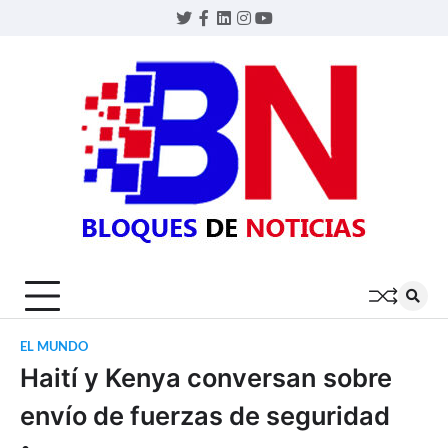
Skip
Twitter
Facebook
LinkedIn
Instagram
YouTube
to
content
BLOQU
DE
NOTIC
EL MUNDO
Haití y Kenya conversan sobre
envío de fuerzas de seguridad