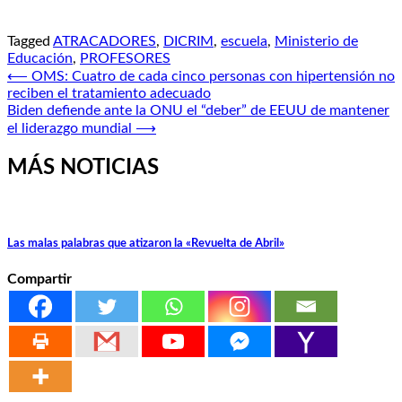
Tagged
ATRACADORES
,
DICRIM
,
escuela
,
Ministerio de
Educación
,
PROFESORES
Navegación
⟵
OMS: Cuatro de cada cinco personas con hipertensión no
reciben el tratamiento adecuado
de
Biden defiende ante la ONU el “deber” de EEUU de mantener
entradas
el liderazgo mundial
⟶
MÁS NOTICIAS
Las malas palabras que atizaron la «Revuelta de Abril»
Compartir