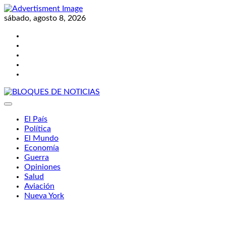
Skip
to
sábado, agosto 8, 2026
content
Twitter
Facebook
LinkedIn
Instagram
YouTube
BLOQUES DE NOTICIAS
El País
Política
El Mundo
Economía
Guerra
Opiniones
Salud
Aviación
Nueva York