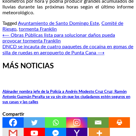
kilómetros por hora y podría producir grandes acumulados de
lluvias durante las próximas horas según el último informe
meteorológico.
Tagged
Ayuntamiento de Santo Domingo Este
,
Comité de
Riesgo
,
tormenta Franklin
Navegación
⟵
Obras Públicas lista para solucionar daños pueda
provocar tormenta Franklin
de
DNCD se incauta de cuatro paquetes de cocaína en gomas de
entradas
silla de ruedas en aeropuerto de Punta Cana
⟶
MÁS NOTICIAS
Abinader nombra jefe de la Policía a Andrés Modesto Cruz Cruz; Ramón
Antonio Guzmán Peralta se va sin sin que los ciudadanos estén seguros en
sus casas y las calles
Compartir