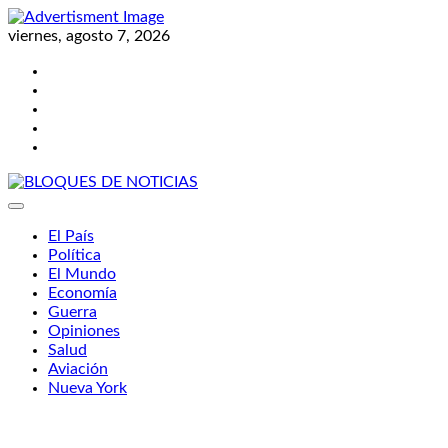
Skip
to
viernes, agosto 7, 2026
content
Twitter
Facebook
LinkedIn
Instagram
YouTube
BLOQUES DE NOTICIAS
El País
Política
El Mundo
Economía
Guerra
Opiniones
Salud
Aviación
Nueva York