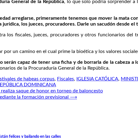
uría General de la República
, lo que solo podría sorprender a 
ciedad arreglarse, primeramente tenemos que mover la mata con 
ca jurídica, los jueces, procuradores. Darle un sacudón desde el 
tra los fiscales, jueces, procuradores y otros funcionarios del
por un camino en el cual prime la bioética y los valores sociale
erán capaz de tener una ficha y de borrarla de la cabeza a lo
ncionarios de la Procuraduría General de la República.
stivales de habeas corpus
,
Fiscales
,
IGLESIA CATÓLICA
,
MINIST
EPÚBLICA DOMINICANA
 realiza saque de honor en torneo de baloncesto
diante la formación previsional
⟶
tán felices y bailando en las calles