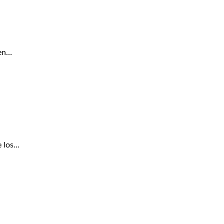
aen…
e los…