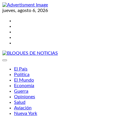
Skip
to
jueves, agosto 6, 2026
content
Twitter
Facebook
LinkedIn
Instagram
YouTube
BLOQUES DE NOTICIAS
El País
Política
El Mundo
Economía
Guerra
Opiniones
Salud
Aviación
Nueva York