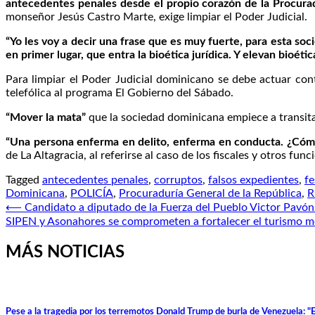
antecedentes penales desde el propio corazón de la Procurad
monseñor Jesús Castro Marte, exige limpiar el Poder Judicial.
“Yo les voy a decir una frase que es muy fuerte, para esta so
en primer lugar, que entra la bioética jurídica. Y elevan bioéti
Para limpiar el Poder Judicial dominicano se debe actuar con
telefólica al programa El Gobierno del Sábado.
“Mover la mata”
que la sociedad dominicana empiece a transitar 
“Una persona enferma en delito, enferma en conducta. ¿Cómo s
de La Altagracia, al referirse al caso de los fiscales y otros fu
Tagged
antecedentes penales
,
corruptos
,
falsos expedientes
,
fe
Dominicana
,
POLICÍA
,
Procuraduría General de la República
,
R
Navegación
⟵
Candidato a diputado de la Fuerza del Pueblo Victor Pavón
SIPEN y Asonahores se comprometen a fortalecer el turismo me
de
entradas
MÁS NOTICIAS
Pese a la tragedia por los terremotos Donald Trump de burla de Venezuela: "Es