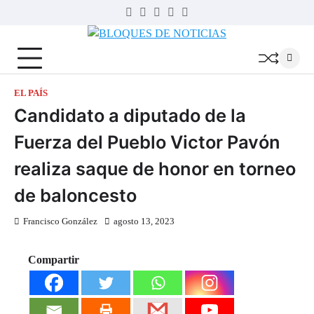
Skip
Twitter
Facebook
LinkedIn
Instagram
YouTube
to
BLOQUES
content
DE
NOTICIAS
EL PAÍS
Candidato a diputado de la
Fuerza del Pueblo Victor Pavón
realiza saque de honor en torneo
de baloncesto
Francisco González
agosto 13, 2023
Compartir