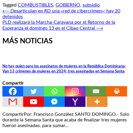
Tagged
COMBUSTIBLES
,
GOBIERNO
,
subsidio
Navegación
⟵
Desarticulan en RD una «red de cibercrimen»; hay 20
detenidos
de
PLD realizará la Marcha-Caravana por el Retorno de la
entradas
Esperanza el domingo 13 en el Cibao Central
⟶
MÁS NOTICIAS
No hay quien pare los asesinatos de mujeres en la República Dominicana;
Van 13 crímenes de mujeres en 2024; tres asesinadas en Semana Santa
Compartir
CompartirPor: Francisco González SANTO DOMINGO.- Solo
durante la Semana Santa que acaba de finalizar tres mujeres
fueron asesinadas, para sumar…