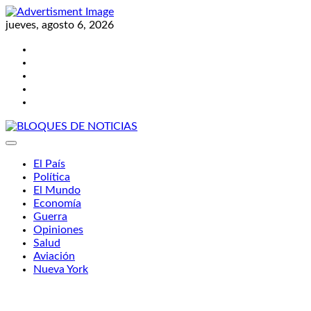
Skip
to
jueves, agosto 6, 2026
content
Twitter
Facebook
LinkedIn
Instagram
YouTube
BLOQUES DE NOTICIAS
El País
Política
El Mundo
Economía
Guerra
Opiniones
Salud
Aviación
Nueva York