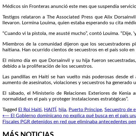
Médicos sin Fronteras anunció este mes que suspendía servicio
Testigos relataron a The Associated Press que Alix Dorsainv
llevaron. Lormina Louima, quien estaba esperando su cita médica
“Cuando vi la pistola, me asusté mucho”, contó Louima. “Dije, ‘y
Miembros de la comunidad dijeron que los secuestradores pid
haitiana. Han ocurrido cientos de secuestros en el país solo en
El mismo día en que Dorsainvil y su hija fueron secuestradas
debido a la proliferación de los secuestros.
Las pandillas en Haití se han vuelto más poderosas desde el 
aumento de asesinatos, violaciones y secuestros ha generado u
El sábado, el Ministerio de Relaciones Exteriores de Kenia a
normalidad en el país y proteger instalaciones estratégicas”.
Tagged
El Roi Haiti
,
HAITÍ
,
hija
,
Puerto Príncipe
,
Secuestro de 
Navegación
⟵
El Gobierno dominicano no explica qué busca en el país un
Fiscales PGR detenidos en red que eliminaba antecedentes pen
de
entradas
MÁS NOTICIAS