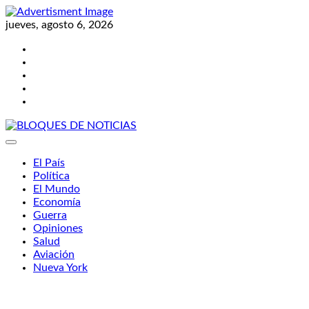
Skip
to
jueves, agosto 6, 2026
content
Twitter
Facebook
LinkedIn
Instagram
YouTube
BLOQUES DE NOTICIAS
El País
Política
El Mundo
Economía
Guerra
Opiniones
Salud
Aviación
Nueva York