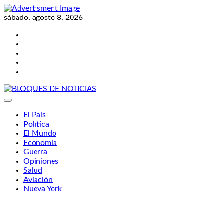
Skip
to
sábado, agosto 8, 2026
content
Twitter
Facebook
LinkedIn
Instagram
YouTube
BLOQUES DE NOTICIAS
El País
Política
El Mundo
Economía
Guerra
Opiniones
Salud
Aviación
Nueva York