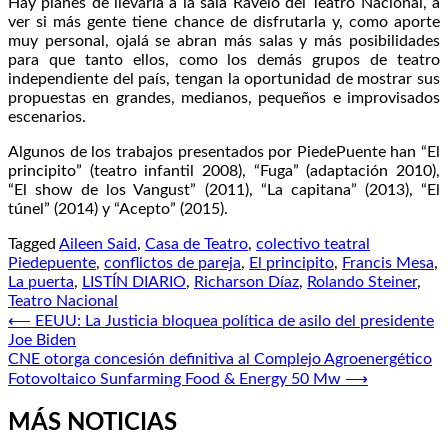
Hay planes de llevarla a la sala Ravelo del Teatro Nacional, a
ver si más gente tiene chance de disfrutarla y, como aporte
muy personal, ojalá se abran más salas y más posibilidades
para que tanto ellos, como los demás grupos de teatro
independiente del país, tengan la oportunidad de mostrar sus
propuestas en grandes, medianos, pequeños e improvisados
escenarios.
Algunos de los trabajos presentados por PiedePuente han “El
principito” (teatro infantil 2008), “Fuga” (adaptación 2010),
“El show de los Vangust” (2011), “La capitana” (2013), “El
túnel” (2014) y “Acepto” (2015).
Tagged
Aileen Said
,
Casa de Teatro
,
colectivo teatral
Piedepuente
,
conflictos de pareja
,
El principito
,
Francis Mesa
,
La puerta
,
LISTÍN DIARIO
,
Richarson Díaz
,
Rolando Steiner
,
Teatro Nacional
Navegación
⟵
EEUU: La Justicia bloquea política de asilo del presidente
Joe Biden
de
CNE otorga concesión definitiva al Complejo Agroenergético
entradas
Fotovoltaico Sunfarming Food & Energy 50 Mw
⟶
MÁS NOTICIAS