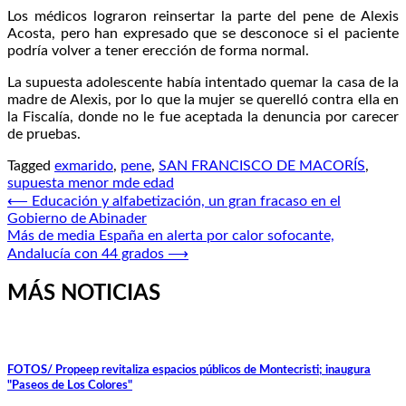
Los médicos lograron reinsertar la parte del pene de Alexis
Acosta, pero han expresado que se desconoce si el paciente
podría volver a tener erección de forma normal.
La supuesta adolescente había intentado quemar la casa de la
madre de Alexis, por lo que la mujer se querelló contra ella en
la Fiscalía, donde no le fue aceptada la denuncia por carecer
de pruebas.
Tagged
exmarido
,
pene
,
SAN FRANCISCO DE MACORÍS
,
supuesta menor mde edad
Navegación
⟵
Educación y alfabetización, un gran fracaso en el
Gobierno de Abinader
de
Más de media España en alerta por calor sofocante,
entradas
Andalucía con 44 grados
⟶
MÁS NOTICIAS
FOTOS/ Propeep revitaliza espacios públicos de Montecristi; inaugura
"Paseos de Los Colores"