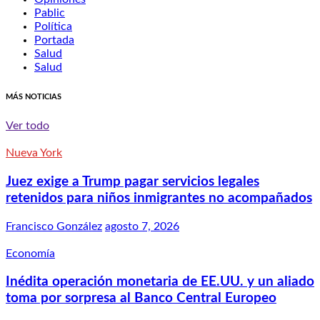
Pablic
Política
Portada
Salud
Salud
MÁS NOTICIAS
Ver todo
Nueva York
Juez exige a Trump pagar servicios legales
retenidos para niños inmigrantes no acompañados
Francisco González
agosto 7, 2026
Economía
Inédita operación monetaria de EE.UU. y un aliado
toma por sorpresa al Banco Central Europeo