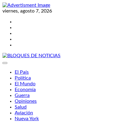
Skip
to
viernes, agosto 7, 2026
content
Twitter
Facebook
LinkedIn
Instagram
YouTube
BLOQUES DE NOTICIAS
El País
Política
El Mundo
Economía
Guerra
Opiniones
Salud
Aviación
Nueva York