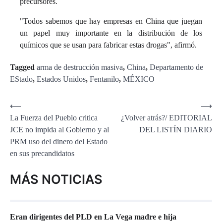
precursores.
"Todos sabemos que hay empresas en China que juegan
un papel muy importante en la distribución de los
químicos que se usan para fabricar estas drogas", afirmó.
Tagged
arma de destrucción masiva
,
China
,
Departamento de
EStado
,
Estados Unidos
,
Fentanilo
,
MÉXICO
Navegación
⟵
⟶
La Fuerza del Pueblo critica
¿Volver atrás?/ EDITORIAL
de
JCE no impida al Gobierno y al
DEL LISTÍN DIARIO
entradas
PRM uso del dinero del Estado
en sus precandidatos
MÁS NOTICIAS
Eran dirigentes del PLD en La Vega madre e hija