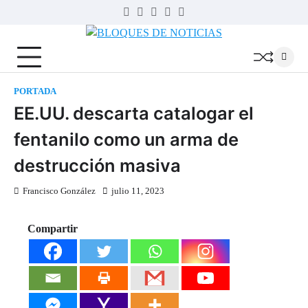
Skip
Twitter
Facebook
LinkedIn
Instagram
YouTube
to
BLOQUES
content
DE
NOTICIAS
PORTADA
EE.UU. descarta catalogar el
fentanilo como un arma de
destrucción masiva
Francisco González
julio 11, 2023
Compartir