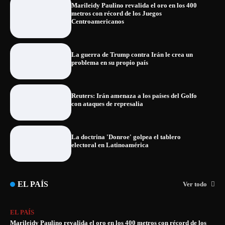
Marileidy Paulino revalida el oro en los 400
metros con récord de los Juegos
Centroamericanos
La guerra de Trump contra Irán le crea un
problema en su propio país
Reuters: Irán amenaza a los países del Golfo
con ataques de represalia
La doctrina 'Donroe' golpea el tablero
electoral en Latinoamérica
EL PAÍS
Ver todo
EL PAÍS
Marileidy Paulino revalida el oro en los 400 metros con récord de los