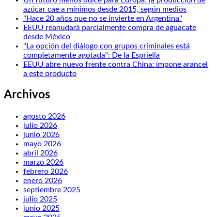
azúcar cae a mínimos desde 2015, según medios
"Hace 20 años que no se invierte en Argentina"
EEUU reanudará parcialmente compra de aguacate
desde México
"La opción del diálogo con grupos criminales está
completamente agotada": De la Espriella
EEUU abre nuevo frente contra China: impone arancel
a este producto
Archivos
agosto 2026
julio 2026
junio 2026
mayo 2026
abril 2026
marzo 2026
febrero 2026
enero 2026
septiembre 2025
julio 2025
junio 2025