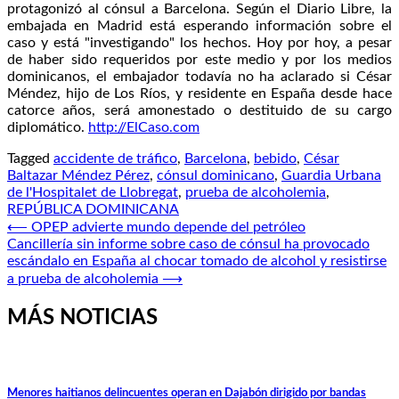
protagonizó al cónsul a Barcelona. Según el Diario Libre, la
embajada en Madrid está esperando información sobre el
caso y está "investigando" los hechos. Hoy por hoy, a pesar
de haber sido requeridos por este medio y por los medios
dominicanos, el embajador todavía no ha aclarado si César
Méndez, hijo de Los Ríos, y residente en España desde hace
catorce años, será amonestado o destituido de su cargo
diplomático.
http://ElCaso.com
Tagged
accidente de tráfico
,
Barcelona
,
bebido
,
César
Baltazar Méndez Pérez
,
cónsul dominicano
,
Guardia Urbana
de l'Hospitalet de Llobregat
,
prueba de alcoholemia
,
REPÚBLICA DOMINICANA
Navegación
⟵
OPEP advierte mundo depende del petróleo
Cancillería sin informe sobre caso de cónsul ha provocado
de
escándalo en España al chocar tomado de alcohol y resistirse
entradas
a prueba de alcoholemia
⟶
MÁS NOTICIAS
Menores haitianos delincuentes operan en Dajabón dirigido por bandas