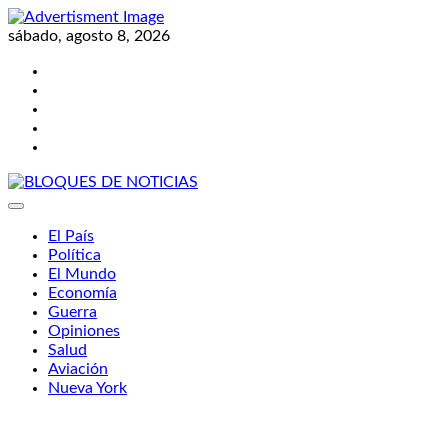
Skip
to
sábado, agosto 8, 2026
content
Twitter
Facebook
LinkedIn
Instagram
YouTube
BLOQUES DE NOTICIAS
El País
Política
El Mundo
Economía
Guerra
Opiniones
Salud
Aviación
Nueva York