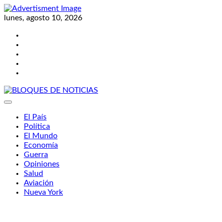
Skip
to
lunes, agosto 10, 2026
content
Twitter
Facebook
LinkedIn
Instagram
YouTube
BLOQUES DE NOTICIAS
El País
Política
El Mundo
Economía
Guerra
Opiniones
Salud
Aviación
Nueva York