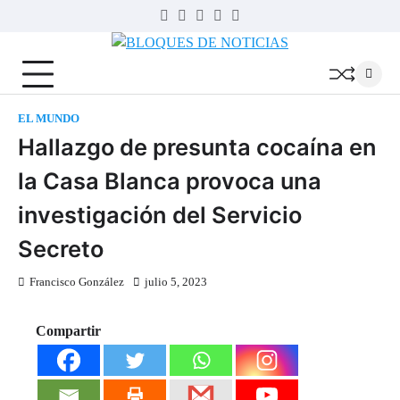
Skip
Twitter
Facebook
LinkedIn
Instagram
YouTube
to
BLOQUES
content
DE
NOTICIAS
EL MUNDO
Hallazgo de presunta cocaína en
la Casa Blanca provoca una
investigación del Servicio
Secreto
Francisco González
julio 5, 2023
Compartir