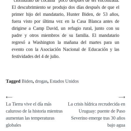
"clorhidrato de cocaína" poco después de ser encontrada.
El descubrimiento se produjo dos días después de que el
primer hijo del mandatario, Hunter Biden, de 53 años,
fuera visto por última vez en la Casa Blanca antes de
dirigirse a Camp David, un refugio rural, junto con su
padre y otros miembros de su familia. El mandatario
regresó a Washington la mañana del martes para un
evento con la Asociación Nacional de Educación y las
festividades del 4 de julio.
Tagged
Biden
,
drogas
,
Estados Unidos
Navegación
⟵
⟶
La Tierra vive el día más
La crisis hídrica recrudecida en
de
caluroso de la historia mientras
Uruguay: puente de Paso
entradas
aumentan las temperaturas
Severino emerge tras 30 años
globales
bajo agua