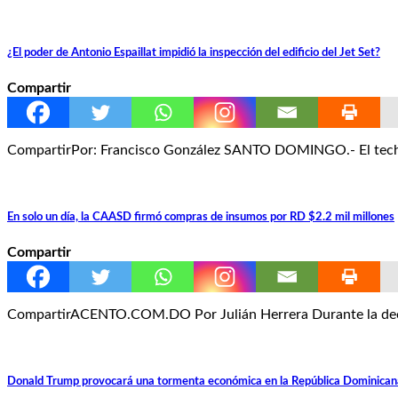
¿El poder de Antonio Espaillat impidió la inspección del edificio del Jet Set?
Compartir
CompartirPor: Francisco González SANTO DOMINGO.- El techo 
En solo un día, la CAASD firmó compras de insumos por RD $2.2 mil millones
Compartir
CompartirACENTO.COM.DO Por Julián Herrera Durante la declar
Donald Trump provocará una tormenta económica en la República Dominican