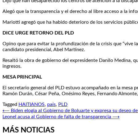
Dijo que han desaparecido los centros de atención a la discapac
Alegó que la transparencia y el derecho al libre acceso a la in
Mariotti agregó que ha habido deterioro de los servicios públi
DICE URGE RETORNO DEL PLD
Opino que para evitar la profundización de la crisis que “vive 
candidato presidencial, Abel Martínez.
Resaltó la obra de gobierno del expresidente Danilo Medina, qui
ingresos.
MESA PRINCIPAL
El secretario general del PLD estuvo acompañado en la mesa pri
Ramón Durán, César Peña, Onésimo Reyes, Fernando Almonte, 
Tagged
HAITIANOS
,
país
,
PLD
Navegación
⟵
Biden elogia al Gobierno de Boluarte y expresa su deseo de
Leonel acusa al Gobierno de falta de transparencia
⟶
de
entradas
MÁS NOTICIAS