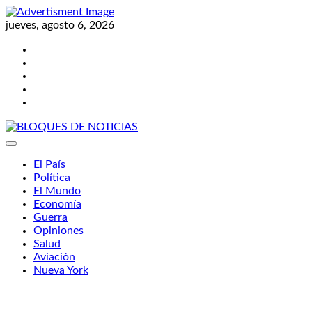
Skip
to
jueves, agosto 6, 2026
content
Twitter
Facebook
LinkedIn
Instagram
YouTube
BLOQUES DE NOTICIAS
El País
Política
El Mundo
Economía
Guerra
Opiniones
Salud
Aviación
Nueva York