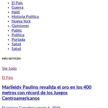
El País
Guerra
Haití
Historia Política
Nueva York
Opiniones
Pablic
Política
Portada
Salud
Salud
MÁS NOTICIAS
Ver todo
El País
Marileidy Paulino revalida el oro en los 400
metros con récord de los Juegos
Centroamericanos
Francisco González
agosto 6, 2026