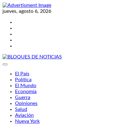
Skip
to
jueves, agosto 6, 2026
content
Twitter
Facebook
LinkedIn
Instagram
YouTube
BLOQUES DE NOTICIAS
El País
Política
El Mundo
Economía
Guerra
Opiniones
Salud
Aviación
Nueva York