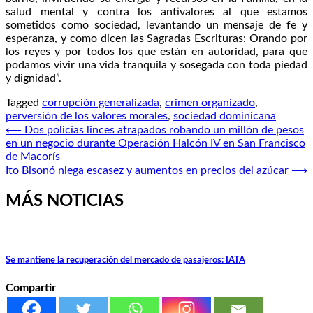
salud mental y contra los antivalores al que estamos
sometidos como sociedad, levantando un mensaje de fe y
esperanza, y como dicen las Sagradas Escrituras: Orando por
los reyes y por todos los que están en autoridad, para que
podamos vivir una vida tranquila y sosegada con toda piedad
y dignidad”.
Tagged
corrupción generalizada
,
crimen organizado
,
perversión de los valores morales
,
sociedad dominicana
Navegación
⟵
Dos policías linces atrapados robando un millón de pesos
en un negocio durante Operación Halcón IV en San Francisco
de
de Macorís
entradas
Ito Bisonó niega escasez y aumentos en precios del azúcar
⟶
MÁS NOTICIAS
Se mantiene la recuperación del mercado de pasajeros: IATA
Compartir