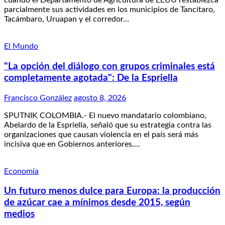
cuando el Departamento de Agricultura de EEUU restablezca
parcialmente sus actividades en los municipios de Tancítaro,
Tacámbaro, Uruapan y el corredor…
El Mundo
"La opción del diálogo con grupos criminales está
completamente agotada": De la Espriella
Francisco González
agosto 8, 2026
SPUTNIK COLOMBIA.- El nuevo mandatario colombiano,
Abelardo de la Espriella, señaló que su estrategia contra las
organizaciones que causan violencia en el país será más
incisiva que en Gobiernos anteriores.…
Economía
Un futuro menos dulce para Europa: la producción
de azúcar cae a mínimos desde 2015, según
medios