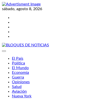
Skip
to
sábado, agosto 8, 2026
content
Twitter
Facebook
LinkedIn
Instagram
YouTube
BLOQUES DE NOTICIAS
El País
Política
El Mundo
Economía
Guerra
Opiniones
Salud
Aviación
Nueva York