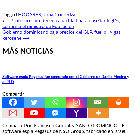
Tagged
HOGARES
,
zona fronteriza
Navegación
⟵
Profesores no tienen capacidad para enseñar inglés,
confirma el ministro de Educación
de
Gobierno dominicano baja precios del GLP, fuel oil y gas
entradas
kerosene
⟶
MÁS NOTICIAS
Software espía Pegasus fue comprado por el Gobierno de Danilo Medina y
el PLD
Compartir
CompartirPor: Francisco González SANTO DOMINGO.- El
software espía Pegasus de NSO Group, fabricado en Israel,