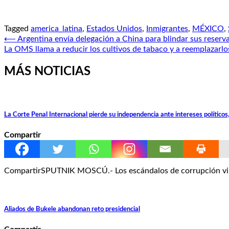
Tagged
america_latina
,
Estados Unidos
,
Inmigrantes
,
MÉXICO
,
Navegación
⟵
Argentina envía delegación a China para blindar sus reserv
La OMS llama a reducir los cultivos de tabaco y a reemplazarlo
de
entradas
MÁS NOTICIAS
La Corte Penal Internacional pierde su independencia ante intereses políticos
Compartir
CompartirSPUTNIK MOSCÚ.- Los escándalos de corrupción vinc
Aliados de Bukele abandonan reto presidencial