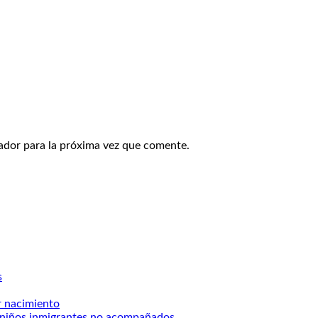
ador para la próxima vez que comente.
s
r nacimiento
ra niños inmigrantes no acompañados