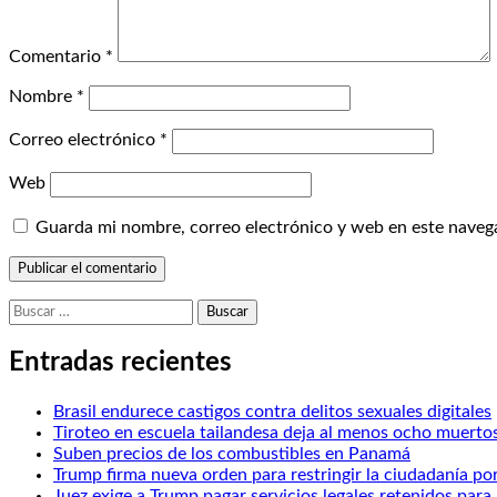
Comentario
*
Nombre
*
Correo electrónico
*
Web
Guarda mi nombre, correo electrónico y web en este naveg
Buscar:
Entradas recientes
Brasil endurece castigos contra delitos sexuales digitales
Tiroteo en escuela tailandesa deja al menos ocho muerto
Suben precios de los combustibles en Panamá
Trump firma nueva orden para restringir la ciudadanía po
Juez exige a Trump pagar servicios legales retenidos pa