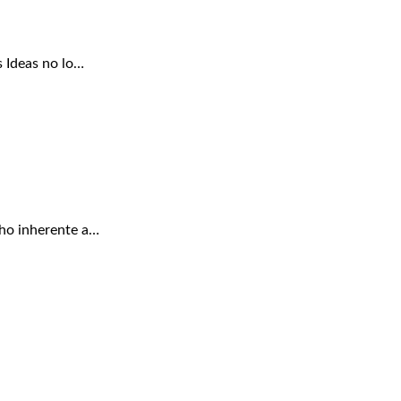
 Ideas no lo…
cho inherente a…