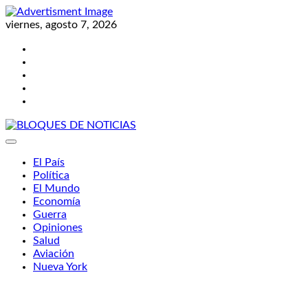
Skip
to
viernes, agosto 7, 2026
content
Twitter
Facebook
LinkedIn
Instagram
YouTube
BLOQUES DE NOTICIAS
El País
Política
El Mundo
Economía
Guerra
Opiniones
Salud
Aviación
Nueva York