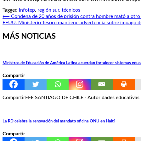
Tagged
Infotep
,
región sur
,
técnicos
Navegación
⟵
Condena de 20 años de prisión contra hombre mató a otro
EEUU: Ministerio Tesoro mantiene advertencia sobre impago 
de
entradas
MÁS NOTICIAS
Ministros de Educación de América Latina acuerdan fortalecer sistemas educ
Compartir
CompartirEFE SANTIAGO DE CHILE.- Autoridades educativas de 
La RD celebra la renovación del mandato oficina ONU en Haití
Compartir