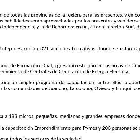
 de todas las provincias de la región, para las presentes, y en 
us habilidades serán aprovechadas por los presentes y venideros
ndependencia, y la de Bahoruco; en fin, a toda la región Sur”, di
Infotep desarrollan 321 acciones formativas donde se están ca
rama de Formación Dual, egresarán este año en las áreas de Cui
enimiento de Centrales de Generación de Energía Eléctrica.
tura un amplio programa de capacitación, entre ellos la ape
ar las comunidades de Juancho, La colonia, Oviedo y Enriquillo e
cnica a 183 micros, pequeñas, medianas y grandes empresas dond
n la capacitación Emprendimiento para Pymes y 206 personas se 
o a todos los sectores de la sociedad.