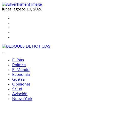
Skip
to
lunes, agosto 10, 2026
content
Twitter
Facebook
LinkedIn
Instagram
YouTube
BLOQUES DE NOTICIAS
El País
Política
El Mundo
Economía
Guerra
Opiniones
Salud
Aviación
Nueva York