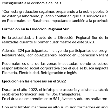
consiguiente a la economía del país.
“Con esta graduación seguimos preparando a la noble población
no están ya laborando, pueden confiar en que sus servicios y s
en Pedernales, en Barahona, impactando también a la provincia I
Formación en la Dirección Regional Sur
En la actualidad, a través de la Dirección Regional Sur de 
realizadas durante el primer cuatrimestre de este 2023.
Además, 324 participantes, incluyendo participantes del prog
Restaurantes, Técnico Azucarero, Técnico en Operación y Mant
Pedernales es una de las zonas impactadas, donde se estruc
responsabilidad social corporativa con el que se busca impact
Plomería, Electricidad, Refrigeración e Inglés.
Ejecución en las empresas en el 2022
Durante el año 2022, el Infotep dio asesoría y asistencia té
recibieron formación seis mil 356 trabajadores.
En el área de emprendimiento 581 jóvenes y adultos realizaro
Con esto Infotep mantiene en alto su misión formadora en apoy