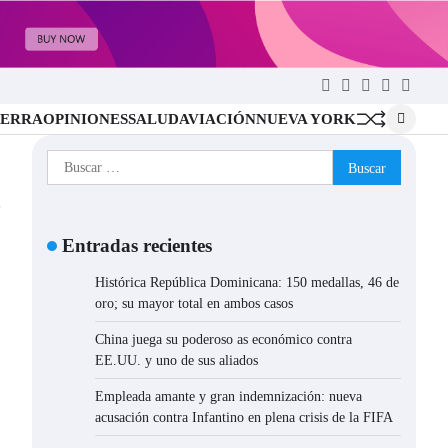
Twitter
Facebook
LinkedIn
Instagram
YouTu
ERRA
OPINIONES
SALUD
AVIACIÓN
NUEVA YORK
Buscar:
s
Entradas recientes
Histórica República Dominicana: 150 medallas, 46 de
oro; su mayor total en ambos casos
China juega su poderoso as económico contra
EE.UU. y uno de sus aliados
Empleada amante y gran indemnización: nueva
acusación contra Infantino en plena crisis de la FIFA