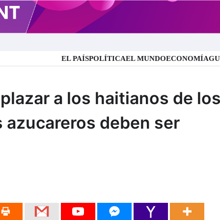
EL PAÍS
POLÍTICA
EL MUNDO
ECONOMÍA
GU
 NOTICIAS
lazar a los haitianos de lo
s azucareros deben ser