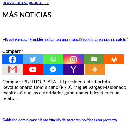
entradas
provocará vaguada
⟶
MÁS NOTICIAS
Miguel Vargas: “El gobierno plantea una situación de bonanza que no existe”
Compartir
CompartirPUERTO PLATA.- El presidente del Partido
Revolucionario Dominicano (PRD), Miguel Vargas Maldonado,
manifestó que las autoridades gubernamentales tienen un
relato…
Gobierno dominicano siente vínculo de sectores políticos con protesta