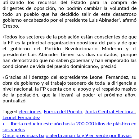
utilizando los recursos del Estado para la compra de
dirigentes de oposición, no podrán cambiar la voluntad de
todo un pueblo que ha decidido salir de este desastroso
gobierno encabezado por el presidente Luis Abinader”, afirmó
Crespo.
«Todos los sectores de la población están conscientes de que
la FP es la principal organización opositora del país y de que
el gobierno del Partido Revolucionario Moderno y el
presidente Luis Abinader tienen sus días contados, porque
han demostrado que no saben gobernar y han empeorado las
condiciones de vida del pueblo dominicano», precisó.
«Gracias al liderazgo del expresidente Leonel Fernández, su
obra de gobierno y el trabajo tesonero de toda la dirigencia a
nivel nacional, la FP cuenta con el apoyo y el respaldo masivo
de la población, que la llevará al poder el próximo año»,
puntualizó.
Tagged
elecciones
,
Fuerza del Pueblo
,
Junta Central Electoral
,
Leonel Fernández
Navegación
⟵
Iberia reducirá este año hasta 200 000 kilos de plástico en
sus vuelos
de
Once provincias bajo alerta amarilla y 9 en verde por lluvias