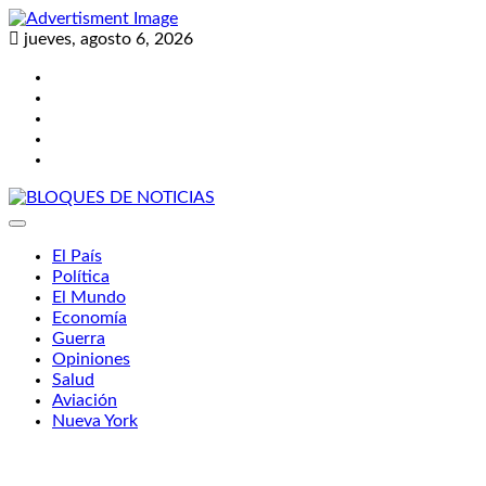
Skip
to
jueves, agosto 6, 2026
content
Twitter
Facebook
LinkedIn
Instagram
YouTube
BLOQUES DE NOTICIAS
El País
Política
El Mundo
Economía
Guerra
Opiniones
Salud
Aviación
Nueva York