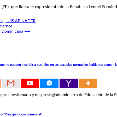
(FP), que lidera el expresidente de la República Leonel Fernánde
ez
,
LUIS ABINADER
biernos
ca Dominicana
⟶
 no pueden inscribir a sus hijos en las escuelas porque los haitianos ocupan l
e cuestionado y desprestigiado ministro de Educación de la 
u "Principal socio comercial"