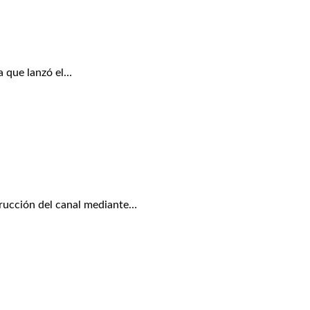
a que lanzó el…
rucción del canal mediante…