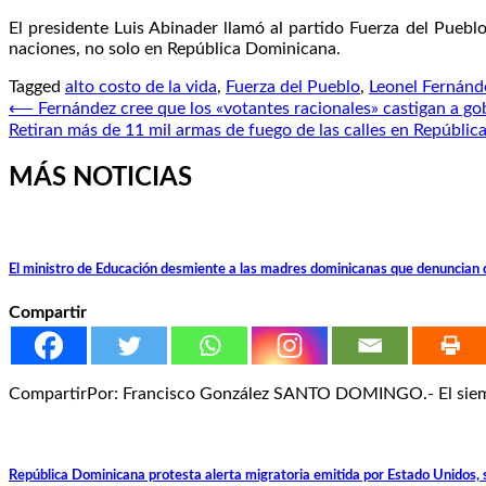
El presidente Luis Abinader llamó al partido Fuerza del Pueblo 
naciones, no solo en República Dominicana.
Tagged
alto costo de la vida
,
Fuerza del Pueblo
,
Leonel Fernánd
Navegación
⟵
Fernández cree que los «votantes racionales» castigan a go
Retiran más de 11 mil armas de fuego de las calles en Repúbli
de
entradas
MÁS NOTICIAS
El ministro de Educación desmiente a las madres dominicanas que denuncian que
Compartir
CompartirPor: Francisco González SANTO DOMINGO.- El siempr
República Dominicana protesta alerta migratoria emitida por Estado Unidos, s