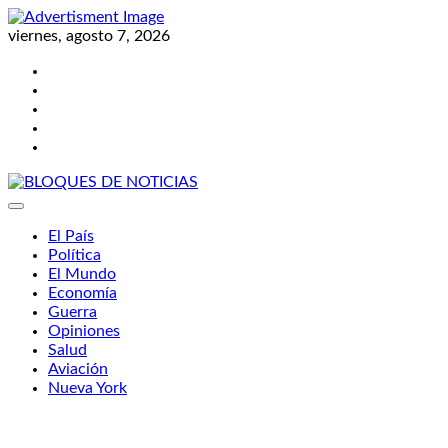
Skip
to
viernes, agosto 7, 2026
content
Twitter
Facebook
LinkedIn
Instagram
YouTube
BLOQUES DE NOTICIAS
El País
Política
El Mundo
Economía
Guerra
Opiniones
Salud
Aviación
Nueva York