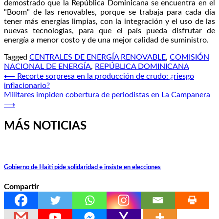
demostrado que la República Dominicana se encuentra en el
"Boom" de las renovables, porque se trabaja para cada día
tener más energías limpias, con la integración y el uso de las
nuevas tecnologías, para que el país pueda disfrutar de
energía a menor costo y de una mejor calidad de suministro.
Tagged
CENTRALES DE ENERGÍA RENOVABLE
,
COMISIÓN
NACIONAL DE ENERGÍA
,
REPÚBLICA DOMINICANA
Navegación
⟵
Recorte sorpresa en la producción de crudo: ¿riesgo
inflacionario?
de
Militares impiden cobertura de periodistas en La Campanera
entradas
⟶
MÁS NOTICIAS
Gobierno de Haití pide solidaridad e insiste en elecciones
Compartir