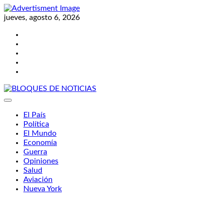
Skip
to
jueves, agosto 6, 2026
content
Twitter
Facebook
LinkedIn
Instagram
YouTube
BLOQUES DE NOTICIAS
El País
Política
El Mundo
Economía
Guerra
Opiniones
Salud
Aviación
Nueva York