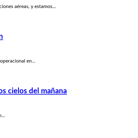
ciones aéreas, y estamos…
n
 operacional en…
os cielos del mañana
ón…