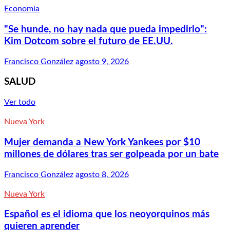
Economía
"Se hunde, no hay nada que pueda impedirlo":
Kim Dotcom sobre el futuro de EE.UU.
Francisco González
agosto 9, 2026
SALUD
Ver todo
Nueva York
Mujer demanda a New York Yankees por $10
millones de dólares tras ser golpeada por un bate
Francisco González
agosto 8, 2026
Nueva York
Español es el idioma que los neoyorquinos más
quieren aprender