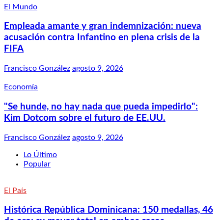
El Mundo
Empleada amante y gran indemnización: nueva
acusación contra Infantino en plena crisis de la
FIFA
Francisco González
agosto 9, 2026
Economía
"Se hunde, no hay nada que pueda impedirlo":
Kim Dotcom sobre el futuro de EE.UU.
Francisco González
agosto 9, 2026
Lo Último
Popular
El País
Histórica República Dominicana: 150 medallas, 46