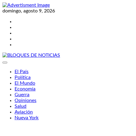
Skip
to
domingo, agosto 9, 2026
content
Twitter
Facebook
LinkedIn
Instagram
YouTube
BLOQUES DE NOTICIAS
El País
Política
El Mundo
Economía
Guerra
Opiniones
Salud
Aviación
Nueva York