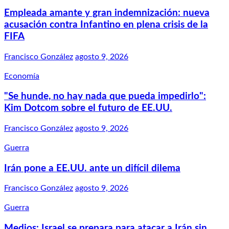
Empleada amante y gran indemnización: nueva
acusación contra Infantino en plena crisis de la
FIFA
Francisco González
agosto 9, 2026
Economía
"Se hunde, no hay nada que pueda impedirlo":
Kim Dotcom sobre el futuro de EE.UU.
Francisco González
agosto 9, 2026
Guerra
Irán pone a EE.UU. ante un difícil dilema
Francisco González
agosto 9, 2026
Guerra
Medios: Israel se prepara para atacar a Irán sin