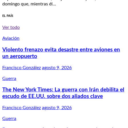
domingo que, mientras él…
EL PAÍS
Ver todo
Aviación
Violento frenazo evita desastre entre aviones en
un aeropuerto
Francisco González
agosto 9, 2026
Guerra
The New York Times: La guerra con Irán debilita el
escudo de EE.UU. sobre dos aliados clave
Francisco González
agosto 9, 2026
Guerra