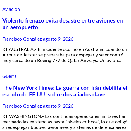
Aviación
Violento frenazo evita desastre entre aviones en
un aeropuerto
Francisco González
agosto 9, 2026
RT AUSTRALIA.- El incidente ocurrió en Australia, cuando un
Airbus de Jetstar se preparaba para despegar y se encontró
muy cerca de un Boeing 777 de Qatar Airways. Un avión…
Guerra
The New York Times: La guerra con Irán debilita el
escudo de EE.UU. sobre dos aliados clave
Francisco González
agosto 9, 2026
RT WASHINGTON.- Las continuas operaciones militares han
mermado las existencias hasta "niveles críticos", lo que obligó
a redesplegar buques, aeronaves y sistemas de defensa aérea