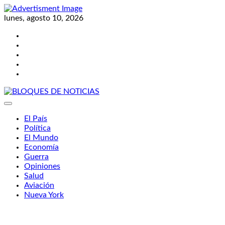
Skip
to
lunes, agosto 10, 2026
content
Twitter
Facebook
LinkedIn
Instagram
YouTube
BLOQUES DE NOTICIAS
El País
Política
El Mundo
Economía
Guerra
Opiniones
Salud
Aviación
Nueva York