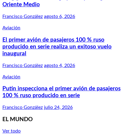
Oriente Medio
Francisco González
agosto 6, 2026
Aviación
El primer avión de pasajeros 100 % ruso
producido en serie realiza un exitoso vuelo
inaugural
Francisco González
agosto 4, 2026
Aviación
Putin inspecciona el primer avión de pasajeros
100 % ruso producido en serie
Francisco González
julio 24, 2026
EL MUNDO
Ver todo