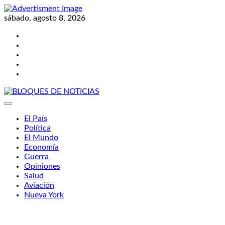
Skip
to
sábado, agosto 8, 2026
content
Twitter
Facebook
LinkedIn
Instagram
YouTube
BLOQUES DE NOTICIAS
El País
Política
El Mundo
Economía
Guerra
Opiniones
Salud
Aviación
Nueva York