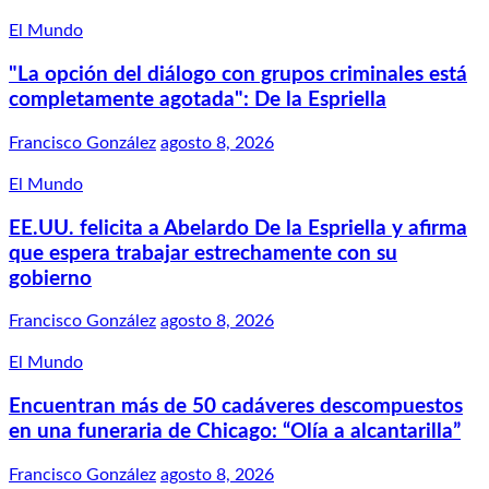
El Mundo
"La opción del diálogo con grupos criminales está
completamente agotada": De la Espriella
Francisco González
agosto 8, 2026
El Mundo
EE.UU. felicita a Abelardo De la Espriella y afirma
que espera trabajar estrechamente con su
gobierno
Francisco González
agosto 8, 2026
El Mundo
Encuentran más de 50 cadáveres descompuestos
en una funeraria de Chicago: “Olía a alcantarilla”
Francisco González
agosto 8, 2026