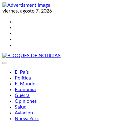
Skip
to
viernes, agosto 7, 2026
content
Twitter
Facebook
LinkedIn
Instagram
YouTube
BLOQUES DE NOTICIAS
El País
Política
El Mundo
Economía
Guerra
Opiniones
Salud
Aviación
Nueva York