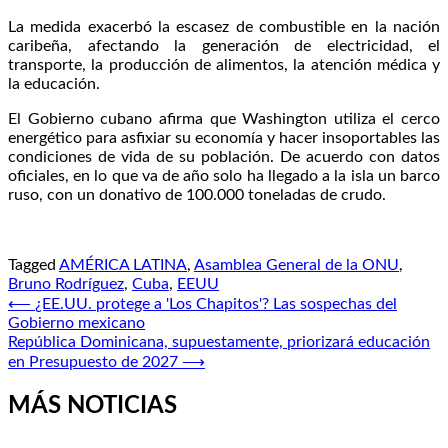
La medida exacerbó la escasez de combustible en la nación
caribeña, afectando la generación de electricidad, el
transporte, la producción de alimentos, la atención médica y
la educación.
El Gobierno cubano afirma que Washington utiliza el cerco
energético para asfixiar su economía y hacer insoportables las
condiciones de vida de su población. De acuerdo con datos
oficiales, en lo que va de año solo ha llegado a la isla un barco
ruso, con un donativo de 100.000 toneladas de crudo.
Tagged
AMÉRICA LATINA
,
Asamblea General de la ONU
,
Bruno Rodríguez
,
Cuba
,
EEUU
Navegación
⟵
¿EE.UU. protege a 'Los Chapitos'? Las sospechas del
Gobierno mexicano
de
República Dominicana, supuestamente, priorizará educación
entradas
en Presupuesto de 2027
⟶
MÁS NOTICIAS