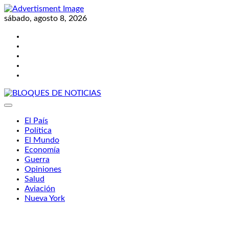
Skip
to
sábado, agosto 8, 2026
content
Twitter
Facebook
LinkedIn
Instagram
YouTube
BLOQUES DE NOTICIAS
El País
Política
El Mundo
Economía
Guerra
Opiniones
Salud
Aviación
Nueva York