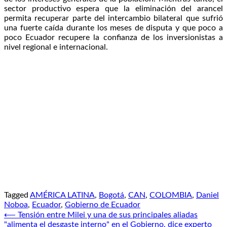
sector productivo espera que la eliminación del arancel
permita recuperar parte del intercambio bilateral que sufrió
una fuerte caída durante los meses de disputa y que poco a
poco Ecuador recupere la confianza de los inversionistas a
nivel regional e internacional.
Tagged
AMÉRICA LATINA
,
Bogotá
,
CAN
,
COLOMBIA
,
Daniel
Noboa
,
Ecuador
,
Gobierno de Ecuador
Navegación
⟵
Tensión entre Milei y una de sus principales aliadas
"alimenta el desgaste interno" en el Gobierno, dice experto