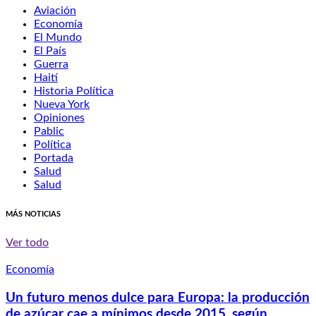
Aviación
Economía
El Mundo
El País
Guerra
Haití
Historia Política
Nueva York
Opiniones
Pablic
Política
Portada
Salud
Salud
MÁS NOTICIAS
Ver todo
Economía
Un futuro menos dulce para Europa: la producción
de azúcar cae a mínimos desde 2015, según