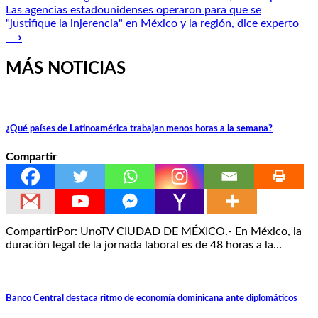
de
Las agencias estadounidenses operaron para que se
entradas
"justifique la injerencia" en México y la región, dice experto
⟶
MÁS NOTICIAS
¿Qué países de Latinoamérica trabajan menos horas a la semana?
Compartir
CompartirPor: UnoTV CIUDAD DE MÉXICO.- En México, la
duración legal de la jornada laboral es de 48 horas a la…
Banco Central destaca ritmo de economía dominicana ante diplomáticos