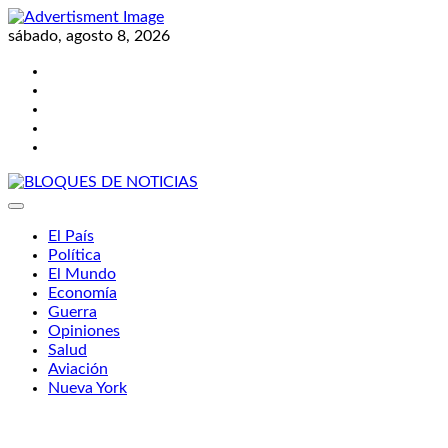
Skip
to
sábado, agosto 8, 2026
content
Twitter
Facebook
LinkedIn
Instagram
YouTube
BLOQUES DE NOTICIAS
El País
Política
El Mundo
Economía
Guerra
Opiniones
Salud
Aviación
Nueva York