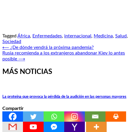
Tagged
África
,
Enfermedades
,
internacional
,
Medicina
,
Salud
,
Sociedad
Navegación
⟵
¿De dónde vendrá la próxima pandemia?
Rusia recomienda a los extranjeros abandonar Kiev lo antes
de
posible
⟶
entradas
MÁS NOTICIAS
La proteína que provoca la pérdida de la audición en las personas mayores
Compartir