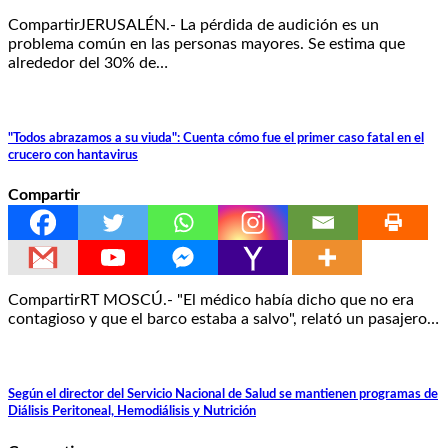
CompartirJERUSALÉN.- La pérdida de audición es un
problema común en las personas mayores. Se estima que
alrededor del 30% de…
"Todos abrazamos a su viuda": Cuenta cómo fue el primer caso fatal en el
crucero con hantavirus
Compartir
CompartirRT MOSCÚ.- "El médico había dicho que no era
contagioso y que el barco estaba a salvo", relató un pasajero…
Según el director del Servicio Nacional de Salud se mantienen programas de
Diálisis Peritoneal, Hemodiálisis y Nutrición