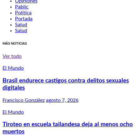
Opiniones
Pablic
Política
Portada
Salud
Salud
MÁS NOTICIAS
Ver todo
El Mundo
Brasil endurece castigos contra delitos sexuales
digitales
Francisco González
agosto 7, 2026
El Mundo
Tiroteo en escuela tailandesa deja al menos ocho
muertos