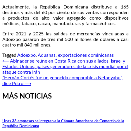
Actualmente, la República Dominicana distribuye a 165
destinos y más del 60 por ciento de sus ventas corresponden
a productos de alto valor agregado como dispositivos
médicos, tabaco, cacao, manufacturas y farmacéuticos.
Entre 2021 y 2025 las salidas de mercancías vinculadas a
Adoexpo pasaron de tres mil 500 millones de dólares a casi
cuatro mil 840 millones.
Tagged
Adoexpo
,
Aduanas
,
exportaciones dominicanas
Navegación
⟵
Abinader se reúne en Costa Rica con sus aliados, Israel y
Estados Unidos, países generadores de la crisis mundial por el
de
ataque contra Irán
entradas
"Hernán Cortés fue un genocida comparable a Netanyahu",
dice Petro
⟶
MÁS NOTICIAS
Unas 33 empresas se integran a la Cámara Americana de Comercio de la
República Dominicana