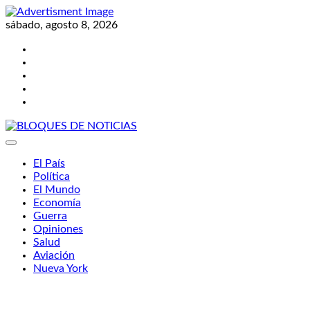
Skip
to
sábado, agosto 8, 2026
content
Twitter
Facebook
LinkedIn
Instagram
YouTube
BLOQUES DE NOTICIAS
El País
Política
El Mundo
Economía
Guerra
Opiniones
Salud
Aviación
Nueva York